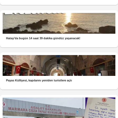
Hatay’da bugün 14 saat 39 dakika gündüz yaşanacak!
Payas Külliyesi, kapılarını yeniden turistlere açtı