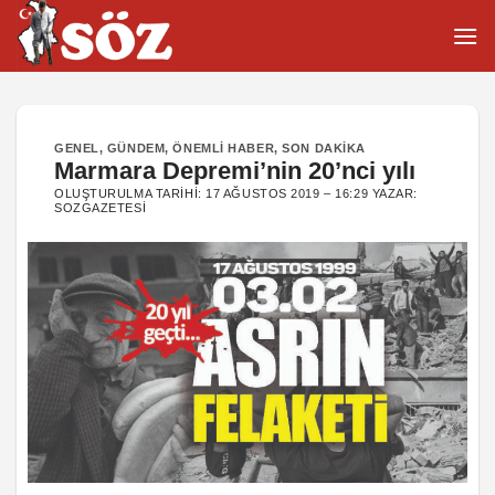
İçeriğe
atla
GENEL
,
GÜNDEM
,
ÖNEMLI HABER
,
SON DAKIKA
Marmara Depremi’nin 20’nci yılı
OLUŞTURULMA TARIHI:
17 AĞUSTOS 2019 – 16:29
YAZAR:
SOZGAZETESI