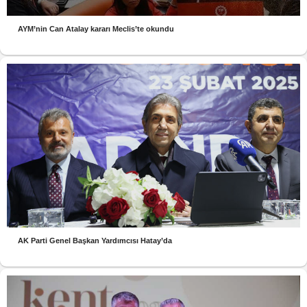
AYM’nin Can Atalay kararı Meclis’te okundu
AK Parti Genel Başkan Yardımcısı Hatay’da