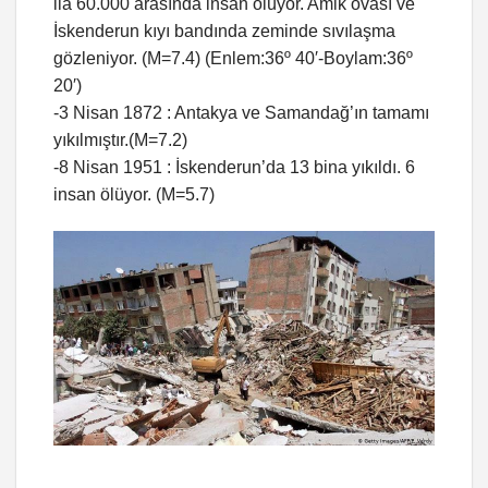
ila 60.000 arasında insan ölüyor. Amik ovası ve
İskenderun kıyı bandında zeminde sıvılaşma
gözleniyor. (M=7.4) (Enlem:36º 40′-Boylam:36º
20′)
-3 Nisan 1872 : Antakya ve Samandağ’ın tamamı
yıkılmıştır.(M=7.2)
-8 Nisan 1951 : İskenderun’da 13 bina yıkıldı. 6
insan ölüyor. (M=5.7)