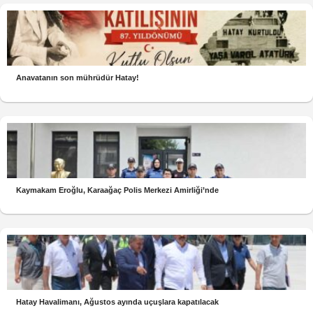
Anavatanın son mührüdür Hatay!
Kaymakam Eroğlu, Karaağaç Polis Merkezi Amirliği’nde
Hatay Havalimanı, Ağustos ayında uçuşlara kapatılacak