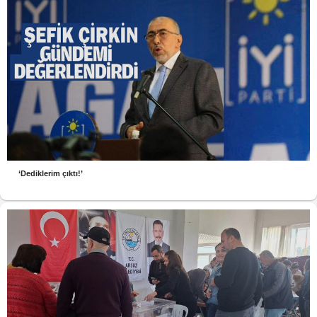
‘Dediklerim çıktı!’