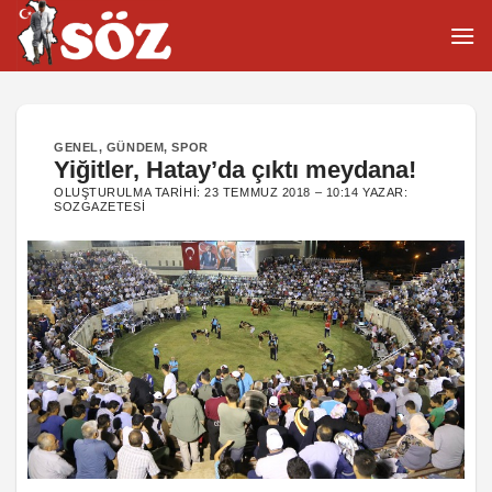
İçeriğe
atla
GENEL
,
GÜNDEM
,
SPOR
Yiğitler, Hatay’da çıktı meydana!
OLUŞTURULMA TARIHI:
23 TEMMUZ 2018 – 10:14
YAZAR:
SOZGAZETESI