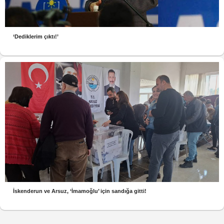
‘Dediklerim çıktı!’
İskenderun ve Arsuz, ‘İmamoğlu’ için sandığa gitti!