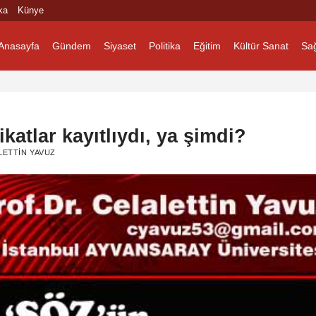
ka
Künye
Anasayfa
Gündem
Siyaset
Politika
Eğitim
Kültür Sanat
Sağ
atlar kayıtlıydı, ya şimdi?
LETTIN YAVUZ