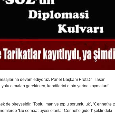
 mesajlarına devam ediyoruz. Panel Başkanı Prof.Dr. Hasan
yolu olmaları gerekirken, kendilerini dinin yerine koymaları!’
mek de bireyseldir. ‘Toplu iman ve toplu sorumluluk’, ‘Cennet’te t
emlerde ‘Bu cemaat üyesi olanlar Cennet’e gider!’ şeklindeki