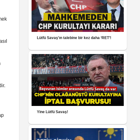
tmek
Lütfü Savaş’ın talebine bir kez daha ‘RET’!
asıl
n
ir.
Yine Lütfü Savaş!
ap