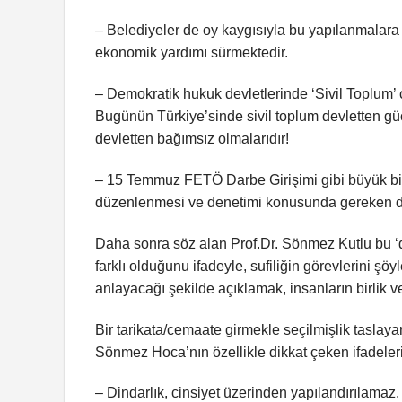
– Belediyeler de oy kaygısıyla bu yapılanmalara 
ekonomik yardımı sürmektedir.
– Demokratik hukuk devletlerinde ‘Sivil Toplum’ ço
Bugünün Türkiye’sinde sivil toplum devletten güç
devletten bağımsız olmalarıdır!
– 15 Temmuz FETÖ Darbe Girişimi gibi büyük bi
düzenlenmesi ve denetimi konusunda gereken der
Daha sonra söz alan Prof.Dr. Sönmez Kutlu bu ‘d
farklı olduğunu ifadeyle, sufiliğin görevlerini şö
anlayacağı şekilde açıklamak, insanların birlik 
Bir tarikata/cemaate girmekle seçilmişlik tasl
Sönmez Hoca’nın özellikle dikkat çeken ifadeleri
– Dindarlık, cinsiyet üzerinden yapılandırılamaz.