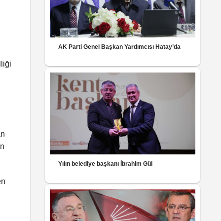
AK Parti Genel Başkan Yardımcısı Hatay’da
liği
an
ın
Yılın belediye başkanı İbrahim Gül
en