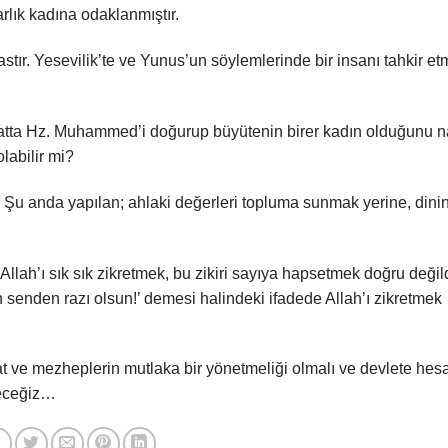
rlık kadına odaklanmıştır.
tır. Yesevilik’te ve Yunus’un söylemlerinde bir insanı tahkir e
ve hatta Hz. Muhammed’i doğurup büyütenin birer kadın olduğunu n
olabilir mi?
i? Şu anda yapılan; ahlaki değerleri topluma sunmak yerine, dini
Allah’ı sık sık zikretmek, bu zikiri sayıya hapsetmek doğru değild
lah senden razı olsun!’ demesi halindeki ifadede Allah’ı zikretmek
t ve mezheplerin mutlaka bir yönetmeliği olmalı ve devlete hes
edeceğiz…