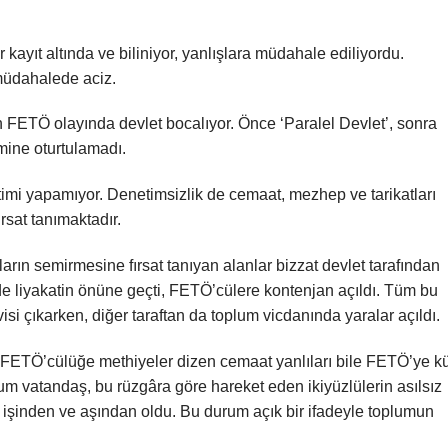
kayıt altında ve biliniyor, yanlışlara müdahale ediliyordu.
müdahalede aciz.
 FETÖ olayında devlet bocalıyor. Önce ‘Paralel Devlet’, sonra
mine oturtulamadı.
etimi yapamıyor. Denetimsizlik de cemaat, mezhep ve tarikatları
ırsat tanımaktadır.
ın semirmesine fırsat tanıyan alanlar bizzat devlet tarafından
de liyakatin önüne geçti, FETÖ’cülere kontenjan açıldı. Tüm bu
isi çıkarken, diğer taraftan da toplum vicdanında yaralar açıldı.
FETÖ’cülüğe methiyeler dizen cemaat yanlıları bile FETÖ’ye kü
m vatandaş, bu rüzgâra göre hareket eden ikiyüzlülerin asılsız
 işinden ve aşından oldu. Bu durum açık bir ifadeyle toplumun