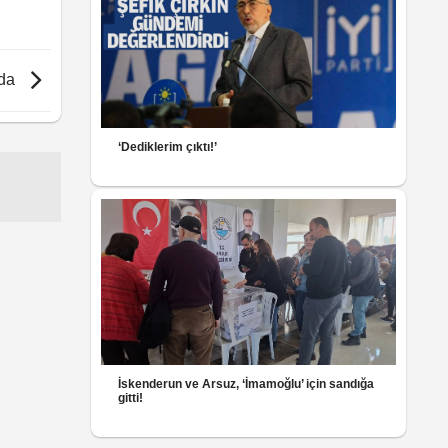
nda
‘Dediklerim çıktı!’
İskenderun ve Arsuz, ‘İmamoğlu’ için sandığa
gitti!