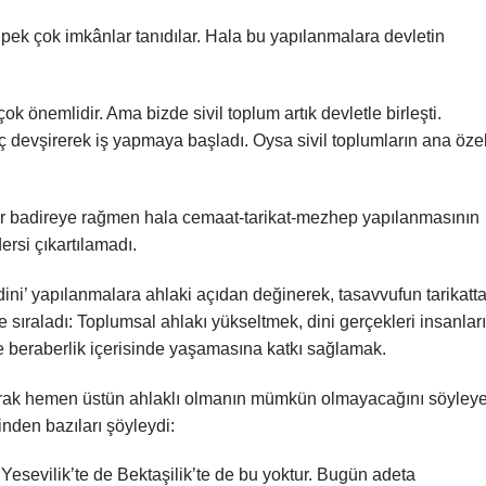
pek çok imkânlar tanıdılar. Hala bu yapılanmalara devletin
k önemlidir. Ama bizde sivil toplum artık devletle birleşti.
 devşirerek iş yapmaya başladı. Oysa sivil toplumların ana özel
r badireye rağmen hala cemaat-tarikat-mezhep yapılanmasının
si çıkartılamadı.
ini’ yapılanmalara ahlaki açıdan değinerek, tasavvufun tarikatt
yle sıraladı: Toplumsal ahlakı yükseltmek, dini gerçekleri insanlar
ve beraberlik içerisinde yaşamasına katkı sağlamak.
ayarak hemen üstün ahlaklı olmanın mümkün olmayacağını söyley
nden bazıları şöyleydi:
 Yesevilik’te de Bektaşilik’te de bu yoktur. Bugün adeta