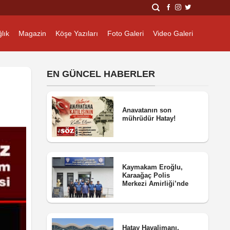
lık
Magazin
Köşe Yazıları
Foto Galeri
Video Galeri
EN GÜNCEL HABERLER
Anavatanın son
mührüdür Hatay!
Kaymakam Eroğlu,
Karaağaç Polis
Merkezi Amirliği’nde
Hatay Havalimanı,