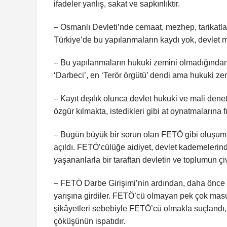
ifadeler yanlış, sakat ve sapkınlıktır.
– Osmanlı Devleti’nde cemaat, mezhep, tarikatlar 
Türkiye’de bu yapılanmaların kaydı yok, devlet 
– Bu yapılanmaların hukuki zemini olmadığından
‘Darbeci’, en ‘Terör örgütü’ dendi ama hukuki ze
– Kayıt dışılık olunca devlet hukuki ve mali den
özgür kılmakta, istedikleri gibi at oynatmalarına f
– Bugün büyük bir sorun olan FETÖ gibi oluşumlar
açıldı. FETÖ’cülüğe aidiyet, devlet kademelerin
yaşananlarla bir taraftan devletin ve toplumun çiv
– FETÖ Darbe Girişimi’nin ardından, daha önce 
yarışına girdiler. FETÖ’cü olmayan pek çok masu
şikâyetleri sebebiyle FETÖ’cü olmakla suçlandı,
çöküşünün ispatıdır.