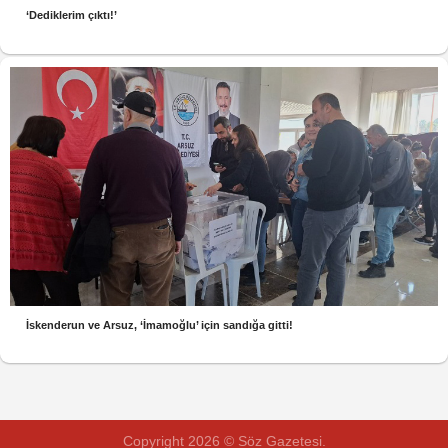
‘Dediklerim çıktı!’
İskenderun ve Arsuz, ‘İmamoğlu’ için sandığa gitti!
Copyright 2026 © Söz Gazetesi.