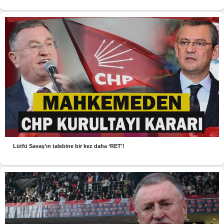
Lütfü Savaş’ın talebine bir kez daha ‘RET’!