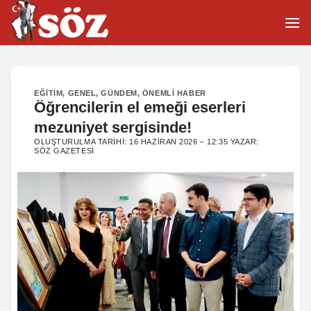
İçeriğe
atla
EĞITIM
,
GENEL
,
GÜNDEM
,
ÖNEMLI HABER
Öğrencilerin el emeği eserleri
mezuniyet sergisinde!
OLUŞTURULMA TARIHI:
16 HAZIRAN 2026 – 12:35
YAZAR:
SÖZ GAZETESI