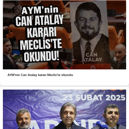
AYM’nin Can Atalay kararı Meclis’te okundu