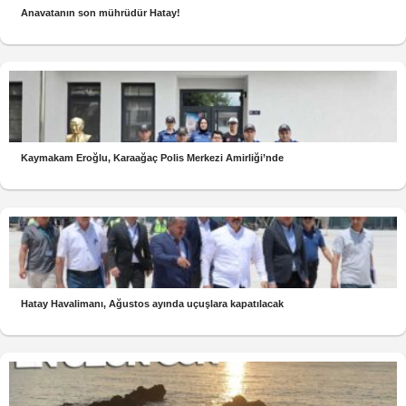
Anavatanın son mührüdür Hatay!
Kaymakam Eroğlu, Karaağaç Polis Merkezi Amirliği’nde
Hatay Havalimanı, Ağustos ayında uçuşlara kapatılacak