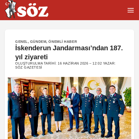
İçeriğe
atla
GENEL
,
GÜNDEM
,
ÖNEMLI HABER
İskenderun Jandarması’ndan 187.
yıl ziyareti
OLUŞTURULMA TARIHI:
16 HAZIRAN 2026 – 12:02
YAZAR:
SÖZ GAZETESI