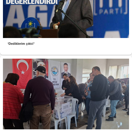
‘Dediklerim çıktı!’