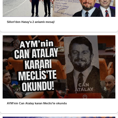
Silivri’den Hatay’a 2 anlamlı mesaj!
AYM’nin Can Atalay kararı Meclis’te okundu