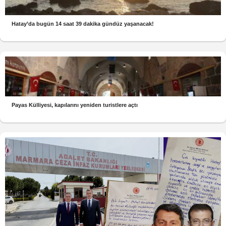
Hatay’da bugün 14 saat 39 dakika gündüz yaşanacak!
Payas Külliyesi, kapılarını yeniden turistlere açtı