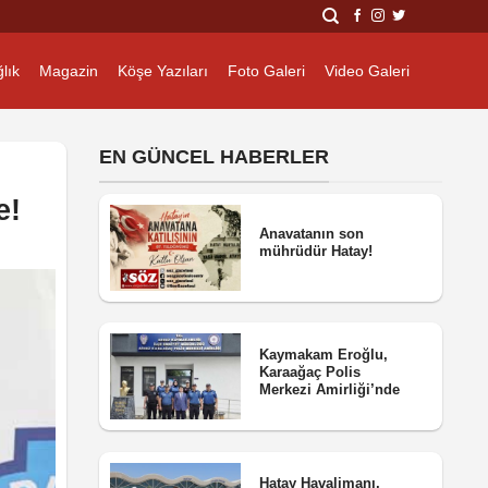
lık
Magazin
Köşe Yazıları
Foto Galeri
Video Galeri
EN GÜNCEL HABERLER
e!
Anavatanın son
mührüdür Hatay!
Kaymakam Eroğlu,
Karaağaç Polis
Merkezi Amirliği’nde
Hatay Havalimanı,