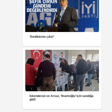
‘Dediklerim çıktı!’
İskenderun ve Arsuz, ‘İmamoğlu’ için sandığa
gitti!