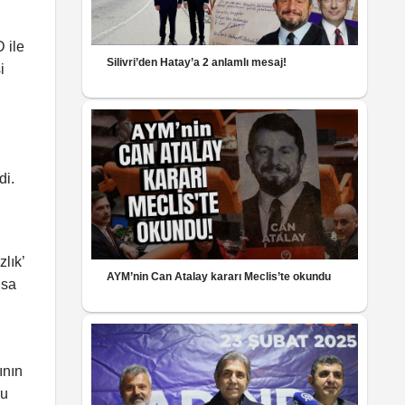
 ile
Silivri’den Hatay’a 2 anlamlı mesaj!
i
di.
lık’
AYM’nin Can Atalay kararı Meclis’te okundu
lsa
ının
lu