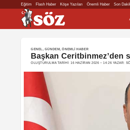
İçeriğe
Eğitim
Flash Haber
Köşe Yazıları
Önemli Haber
Son Daki
atla
GENEL
,
GÜNDEM
,
ÖNEMLI HABER
Başkan Ceritbinmez’den s
OLUŞTURULMA TARIHI:
16 HAZIRAN 2026 – 14:26
YAZAR:
S