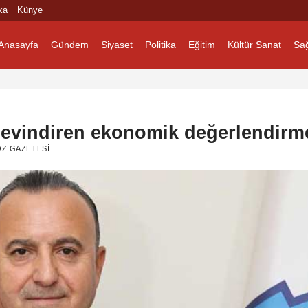
ka
Künye
Anasayfa
Gündem
Siyaset
Politika
Eğitim
Kültür Sanat
Sağ
evindiren ekonomik değerlendirm
ÖZ GAZETESI