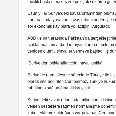
lojistik başta olmak üzere pek çok sektörün gele
Uzun yıllar Suriye’deki savaş ortamından olums
İran arasında yaşanan savaş ortamı nedeniyle cid
zor ekonomik kayıplara yol açtığını vurguladı.
ABD ile İran arasında Pakistan’da gerçekleştiri
açıklanmasının ardından piyasalarda olumlu bir 
yeniden olumlu sinyaller vermeye başladı. İş dün
‘Suriye’den beklentiler ciddi hayal kırıklığı’
Suriye’de normalleşme sürecinde Türkiye ile ilişk
olarak nitelendirilen Ceritbinmez, Türkiye hüküme
rahatlama sağladığına dikkat çekti.
Suriye’deki savaş ortamında milyonlarca kişiye k
verilen desteklere rağmen normalleşme döneminde
kabul edilemez olduğuna vurgu yapan Ceritbinmez