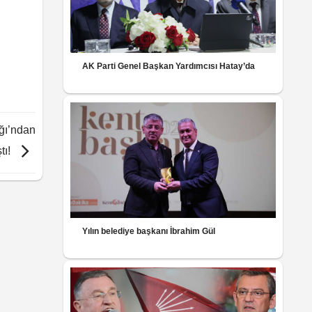
AK Parti Genel Başkan Yardımcısı Hatay’da
ğı’ndan
ştı!
Yılın belediye başkanı İbrahim Gül