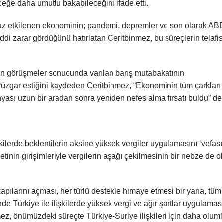
ceğe daha umutlu bakabileceğini ifade etti.
uz etkilenen ekonominin; pandemi, depremler ve son olarak ABD
di zarar gördüğünü hatırlatan Ceritbinmez, bu süreçlerin telafis
len görüşmeler sonucunda varılan barış mutabakatının
rüzgar estiğini kaydeden Ceritbinmez, “Ekonominin tüm çarkları
yası uzun bir aradan sonra yeniden nefes alma fırsatı buldu” de
ilerde beklentilerin aksine yüksek vergiler uygulamasını ‘vefasız
tinin girişimleriyle vergilerin aşağı çekilmesinin bir nebze de o
apılarını açması, her türlü destekle himaye etmesi bir yana, tüm
 Türkiye ile ilişkilerde yüksek vergi ve ağır şartlar uygulamas
, önümüzdeki süreçte Türkiye-Suriye ilişkileri için daha olum