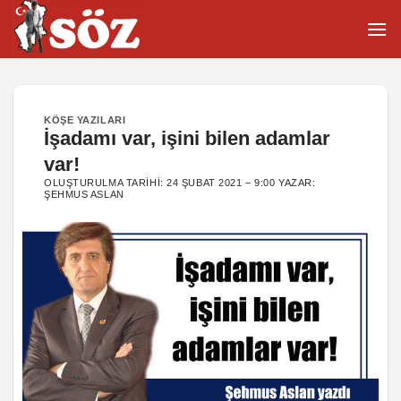
İçeriğe
atla
KÖŞE YAZILARI
İşadamı var, işini bilen adamlar
var!
OLUŞTURULMA TARIHI:
24 ŞUBAT 2021 – 9:00
YAZAR:
ŞEHMUS ASLAN