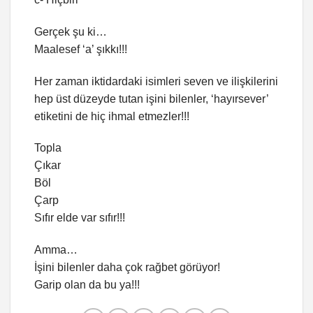
Gerçek şu ki…
Maalesef ‘a’ şıkkı!!!
Her zaman iktidardaki isimleri seven ve ilişkilerini
hep üst düzeyde tutan işini bilenler, ‘hayırsever’
etiketini de hiç ihmal etmezler!!!
Topla
Çıkar
Böl
Çarp
Sıfır elde var sıfır!!!
Amma…
İşini bilenler daha çok rağbet görüyor!
Garip olan da bu ya!!!