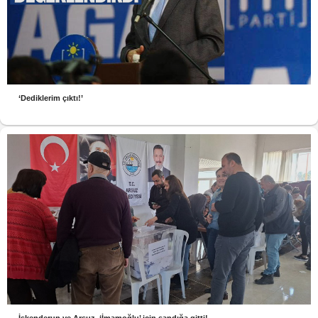
‘Dediklerim çıktı!’
İskenderun ve Arsuz, ‘İmamoğlu’ için sandığa gitti!