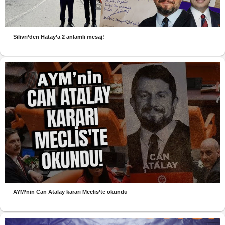
Silivri’den Hatay’a 2 anlamlı mesaj!
AYM’nin Can Atalay kararı Meclis’te okundu