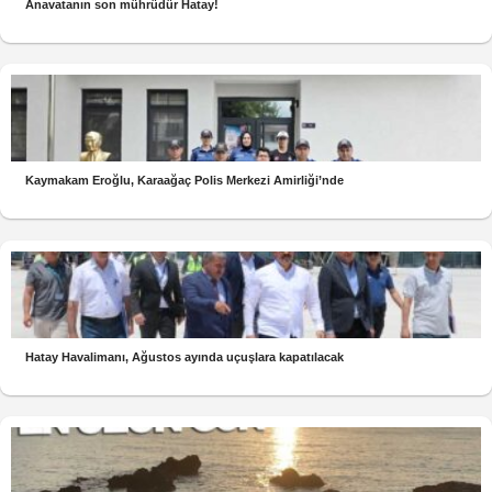
Anavatanın son mührüdür Hatay!
Kaymakam Eroğlu, Karaağaç Polis Merkezi Amirliği’nde
Hatay Havalimanı, Ağustos ayında uçuşlara kapatılacak