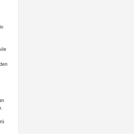
sı
ile
zden
an
.
rü