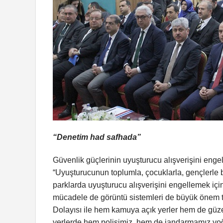
“Denetim had safhada”
Güvenlik güçlerinin uyuşturucu alışverişini enge
“Uyuşturucunun toplumla, çocuklarla, gençlerle 
parklarda uyuşturucu alışverişini engellemek için g
mücadele de görüntü sistemleri de büyük önem t
Dolayısı ile hem kamuya açık yerler hem de güz
yerlerde hem polisimiz, hem de jandarmamız yoğ