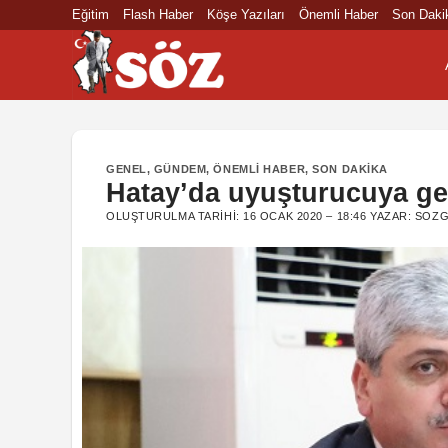
İçeriğe
Eğitim
Flash Haber
Köşe Yazıları
Önemli Haber
Son Daki
atla
GENEL
,
GÜNDEM
,
ÖNEMLI HABER
,
SON DAKIKA
Hatay’da uyuşturucuya ge
OLUŞTURULMA TARIHI:
16 OCAK 2020 – 18:46
YAZAR:
SOZG