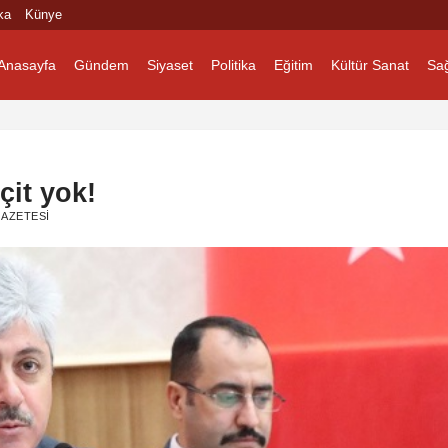
ka
Künye
Anasayfa
Gündem
Siyaset
Politika
Eğitim
Kültür Sanat
Sağ
çit yok!
AZETESI