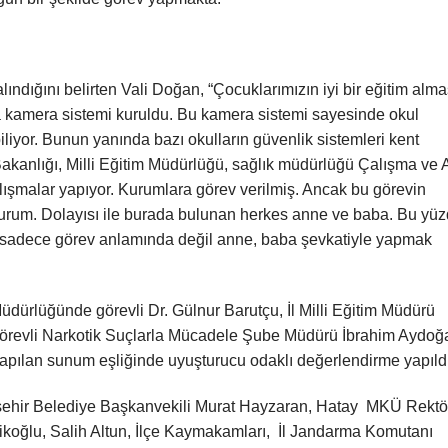
lındığını belirten Vali Doğan, “Çocuklarımızın iyi bir eğitim alma
ra kamera sistemi kuruldu. Bu kamera sistemi sayesinde okul
ebiliyor. Bunun yanında bazı okulların güvenlik sistemleri kent
Bakanlığı, Milli Eğitim Müdürlüğü, sağlık müdürlüğü Çalışma ve A
ışmalar yapıyor. Kurumlara görev verilmiş. Ancak bu görevin
durum. Dolayısı ile burada bulunan herkes anne ve baba. Bu yü
sadece görev anlamında değil anne, baba şevkatiyle yapmak
üdürlüğünde görevli Dr. Gülnur Barutçu, İl Milli Eğitim Müdürü
 görevli Narkotik Suçlarla Mücadele Şube Müdürü İbrahim Aydoğ
yapılan sunum eşliğinde uyuşturucu odaklı değerlendirme yapıldı
ükşehir Belediye Başkanvekili Murat Hayzaran, Hatay MKÜ Rektö
tikoğlu, Salih Altun, İlçe Kaymakamları, İl Jandarma Komutanı