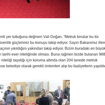
li yer tuttuğuna değinen Vali Doğan, “Metruk binalar bu tür
Güvenlik güçlerimiz bu konuyu takip ediyor. Sayın Bakanımız ille
çının yıkıldığını yakından takip ediyor. Bizim buradaki en büyü
n tarihi eser niteliğinde olması. Buna rağmen bizde bulanan 98
 niteliği taşıdığı için koruma altında olan 204 tanede metruk
kse belediye olarak gerekli önlemleri alıp bu faaliyetlerin yapıldı