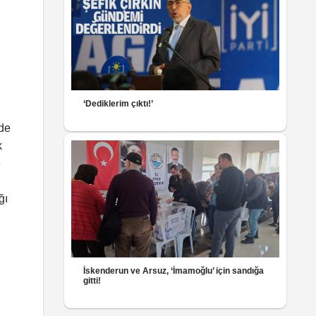
‘Dediklerim çıktı!’
rde
k
8
ğı
İskenderun ve Arsuz, ‘İmamoğlu’ için sandığa
gitti!