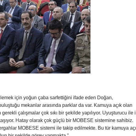
llemek için yoğun çaba sarfettiğini ifade eden Doğan,
buluştuğu mekanlar arasında parklar da var. Kamuya açık olan
erekli çalışmalar çok sıkı bir şekilde yapılıyor. Uyuşturucu ile il
aşıyor. Hatay olarak çok güçlü bir MOBESE sistemine sahibiz.
ergahlar MOBESE sistemi ile takip edilmekte. Bu tür kamuya aç
un bir şekilde görev yapmakta.”