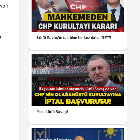
yanı
a
Lütfü Savaş’ın talebine bir kez daha ‘RET’!
Yine Lütfü Savaş!