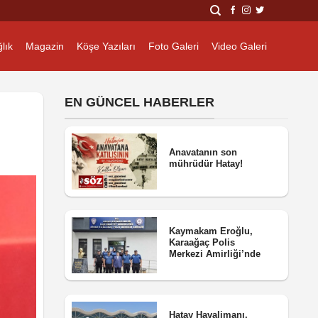
lık
Magazin
Köşe Yazıları
Foto Galeri
Video Galeri
EN GÜNCEL HABERLER
Anavatanın son
mührüdür Hatay!
Kaymakam Eroğlu,
Karaağaç Polis
Merkezi Amirliği’nde
Hatay Havalimanı,