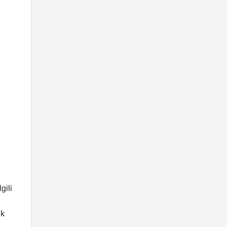
gili
ık