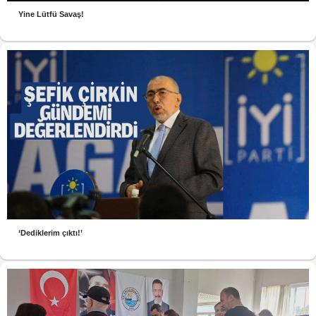
Yine Lütfü Savaş!
‘Dediklerim çıktı!’