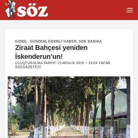
İçeriğe
atla
GENEL
,
GÜNDEM
,
ÖNEMLI HABER
,
SON DAKIKA
Ziraat Bahçesi yeniden
İskenderun’un!
OLUŞTURULMA TARIHI:
13 ARALIK 2019 – 13:04
YAZAR:
SOZGAZETESI