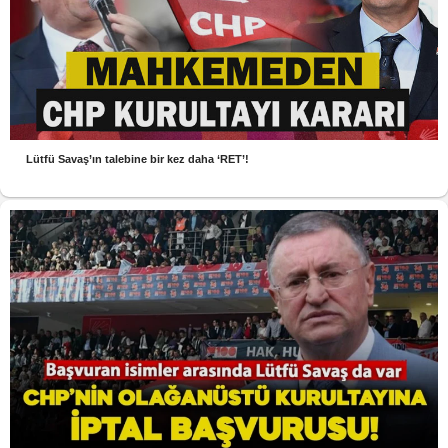
Lütfü Savaş’ın talebine bir kez daha ‘RET’!