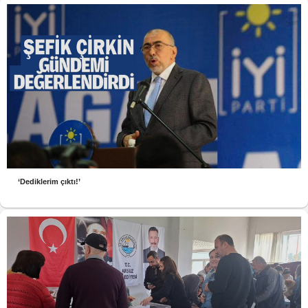
‘Dediklerim çıktı!’