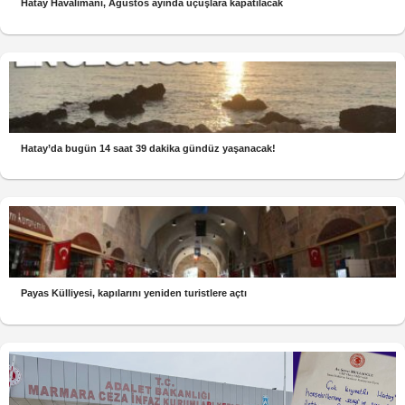
Hatay Havalimanı, Ağustos ayında uçuşlara kapatılacak
Hatay’da bugün 14 saat 39 dakika gündüz yaşanacak!
Payas Külliyesi, kapılarını yeniden turistlere açtı