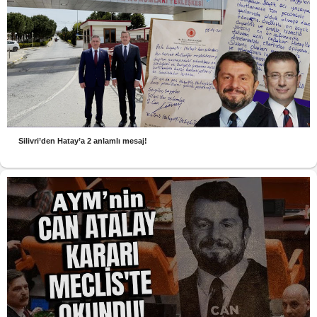
Silivri’den Hatay’a 2 anlamlı mesaj!