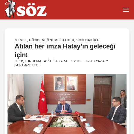
İçeriğe
atla
GENEL
,
GÜNDEM
,
ÖNEMLI HABER
,
SON DAKIKA
Atılan her imza Hatay’ın geleceği
için!
OLUŞTURULMA TARIHI:
13 ARALIK 2019 – 12:18
YAZAR:
SOZGAZETESI