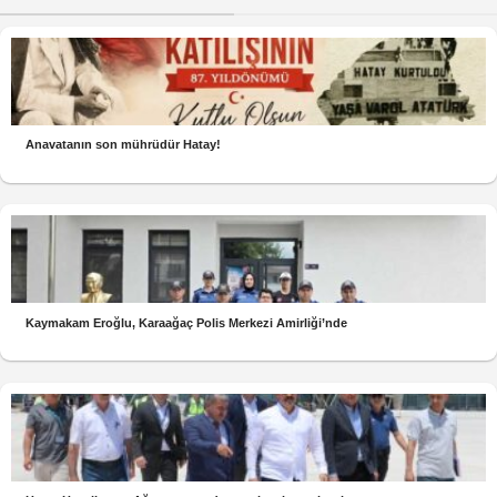
Anavatanın son mührüdür Hatay!
Kaymakam Eroğlu, Karaağaç Polis Merkezi Amirliği’nde