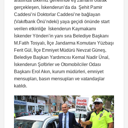
arasında ülkemiz genelinde eş zamanlı olarak
gerçekleşen, İskenderun’da da Şehit Pamir
Caddesi’ni Doktorlar Caddesi’ne bağlayan
(Vakıfbank Önü’ndeki) yaya geçidi önünde start
verilen etkinliğe İskenderun Kaymakamı
İskender Yönden’in yanı sıra Belediye Başkanı
M.Fatih Tosyalı, İlçe Jandarma Komutanı Yüzbaşı
Ferit Gül, İlçe Emniyet Müdürü Nevzat Güneş,
Belediye Başkan Yardımcısı Kemal Nadir Ünal,
İskenderun Şoförler ve Otomobilciler Odası
Başkanı Erol Akın, kurum müdürleri, emniyet
mensupları, basın mensupları ve vatandaşlar
katıldı.