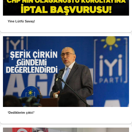
Yine Lütfü Savaş!
‘Dediklerim çıktı!’