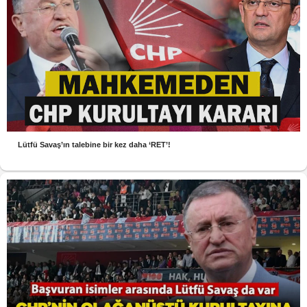
Lütfü Savaş’ın talebine bir kez daha ‘RET’!