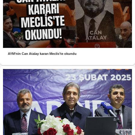
AYM’nin Can Atalay kararı Meclis’te okundu