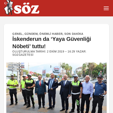
İçeriğe
atla
GENEL
,
GÜNDEM
,
ÖNEMLI HABER
,
SON DAKIKA
İskenderun da ‘Yaya Güvenliği
Nöbeti’ tuttu!
OLUŞTURULMA TARIHI:
2 EKIM 2019 – 16:29
YAZAR:
SOZGAZETESI