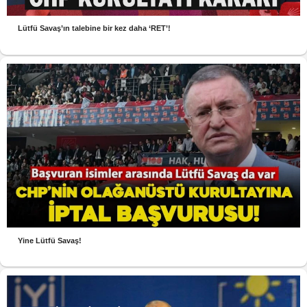
Lütfü Savaş’ın talebine bir kez daha ‘RET’!
Yine Lütfü Savaş!