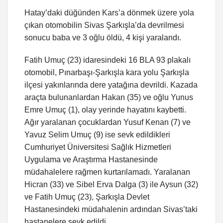
Hatay’daki düğünden Kars’a dönmek üzere yola
çıkan otomobilin Sivas Şarkışla’da devrilmesi
sonucu baba ve 3 oğlu öldü, 4 kişi yaralandı.
Fatih Umuç (23) idaresindeki 16 BLA 93 plakalı
otomobil, Pınarbaşı-Şarkışla kara yolu Şarkışla
ilçesi yakınlarında dere yatağına devrildi. Kazada
araçta bulunanlardan Hakan (35) ve oğlu Yunus
Emre Umuç (1), olay yerinde hayatını kaybetti.
Ağır yaralanan çocuklardan Yusuf Kenan (7) ve
Yavuz Selim Umuç (9) ise sevk edildikleri
Cumhuriyet Üniversitesi Sağlık Hizmetleri
Uygulama ve Araştırma Hastanesinde
müdahalelere rağmen kurtarılamadı. Yaralanan
Hicran (33) ve Sibel Erva Dalga (3) ile Aysun (32)
ve Fatih Umuç (23), Şarkışla Devlet
Hastanesindeki müdahalenin ardından Sivas’taki
hastanelere sevk edildi.