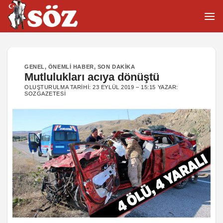
İçeriğe
atla
GENEL
,
ÖNEMLI HABER
,
SON DAKIKA
Mutlulukları acıya dönüştü
OLUŞTURULMA TARIHI:
23 EYLÜL 2019 – 15:15
YAZAR:
SOZGAZETESI