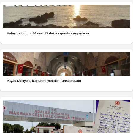
Hatay’da bugün 14 saat 39 dakika gündüz yaşanacak!
Payas Külliyesi, kapılarını yeniden turistlere açtı