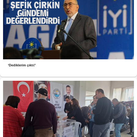
‘Dediklerim çıktı!’