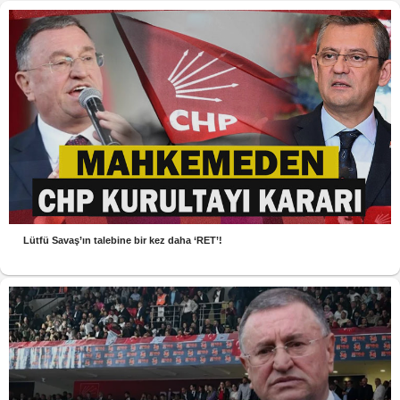
Lütfü Savaş’ın talebine bir kez daha ‘RET’!