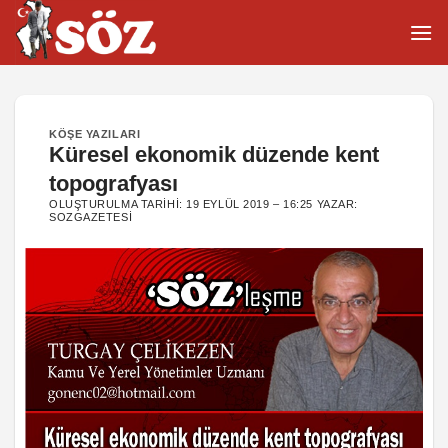
İçeriğe
atla
KÖŞE YAZILARI
Küresel ekonomik düzende kent
topografyası
OLUŞTURULMA TARIHI:
19 EYLÜL 2019 – 16:25
YAZAR:
SOZGAZETESI