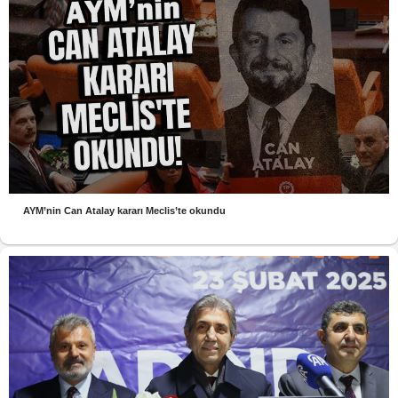
AYM’nin Can Atalay kararı Meclis’te okundu