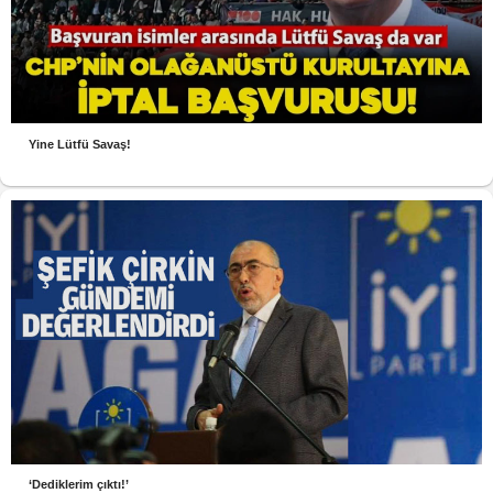
Yine Lütfü Savaş!
‘Dediklerim çıktı!’