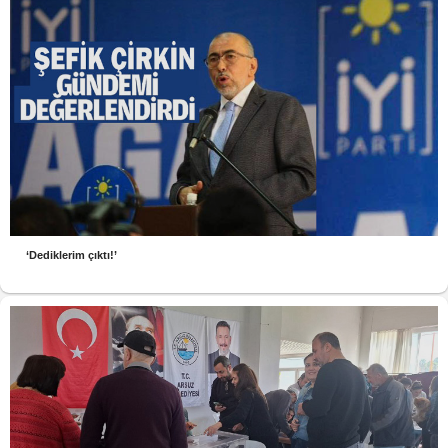
‘Dediklerim çıktı!’