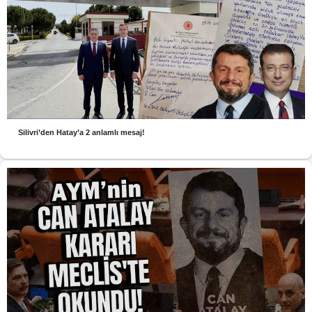
Silivri’den Hatay’a 2 anlamlı mesaj!