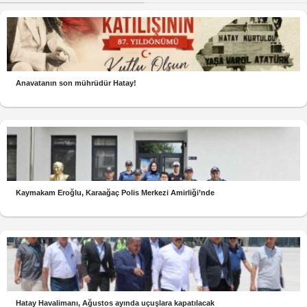
Anavatanın son mührüdür Hatay!
Kaymakam Eroğlu, Karaağaç Polis Merkezi Amirliği’nde
Hatay Havalimanı, Ağustos ayında uçuşlara kapatılacak