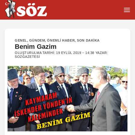
İçeriğe
atla
GENEL
,
GÜNDEM
,
ÖNEMLI HABER
,
SON DAKIKA
Benim Gazim
OLUŞTURULMA TARIHI:
19 EYLÜL 2019 – 14:38
YAZAR:
SOZGAZETESI