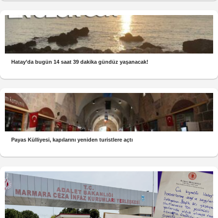
Hatay’da bugün 14 saat 39 dakika gündüz yaşanacak!
Payas Külliyesi, kapılarını yeniden turistlere açtı