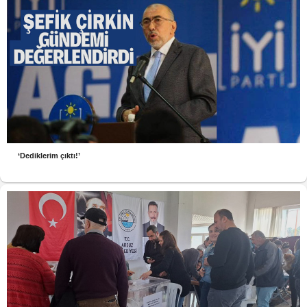
‘Dediklerim çıktı!’