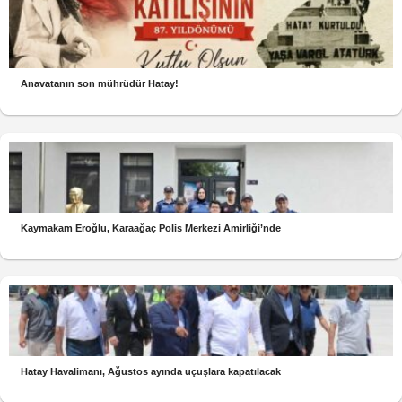
Anavatanın son mührüdür Hatay!
Kaymakam Eroğlu, Karaağaç Polis Merkezi Amirliği’nde
Hatay Havalimanı, Ağustos ayında uçuşlara kapatılacak