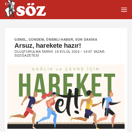
İçeriğe
atla
GENEL
,
GÜNDEM
,
ÖNEMLI HABER
,
SON DAKIKA
Arsuz, harekete hazır!
OLUŞTURULMA TARIHI:
19 EYLÜL 2019 – 14:07
YAZAR:
SOZGAZETESI