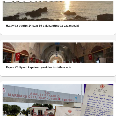
Hatay’da bugün 14 saat 39 dakika gündüz yaşanacak!
Payas Külliyesi, kapılarını yeniden turistlere açtı