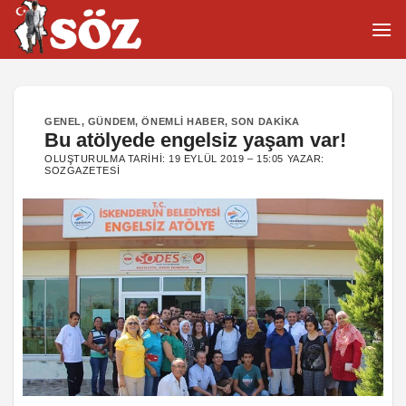
İçeriğe
atla
GENEL
,
GÜNDEM
,
ÖNEMLI HABER
,
SON DAKIKA
Bu atölyede engelsiz yaşam var!
OLUŞTURULMA TARIHI:
19 EYLÜL 2019 – 15:05
YAZAR:
SOZGAZETESI