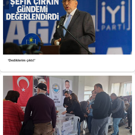
‘Dediklerim çıktı!’