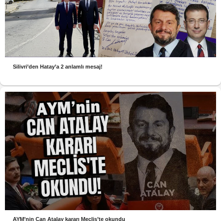
Silivri’den Hatay’a 2 anlamlı mesaj!
AYM’nin Can Atalay kararı Meclis’te okundu