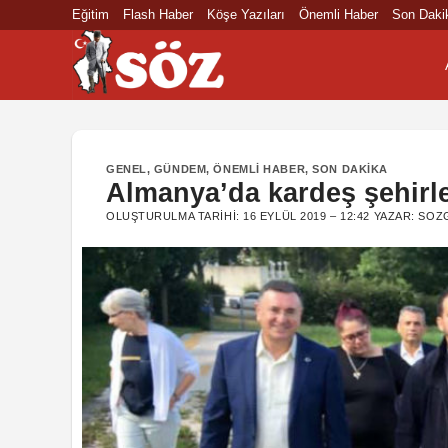
İçeriğe
Eğitim
Flash Haber
Köşe Yazıları
Önemli Haber
Son Daki
atla
GENEL
,
GÜNDEM
,
ÖNEMLI HABER
,
SON DAKIKA
Almanya’da kardeş şehirl
OLUŞTURULMA TARIHI:
16 EYLÜL 2019 – 12:42
YAZAR:
SOZ