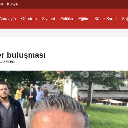
ka
Künye
Anasayfa
Gündem
Siyaset
Politika
Eğitim
Kültür Sanat
Sağ
er buluşması
GAZETESI