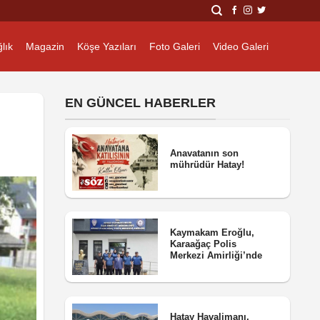
lık
Magazin
Köşe Yazıları
Foto Galeri
Video Galeri
EN GÜNCEL HABERLER
Anavatanın son
mührüdür Hatay!
Kaymakam Eroğlu,
Karaağaç Polis
Merkezi Amirliği’nde
Hatay Havalimanı,