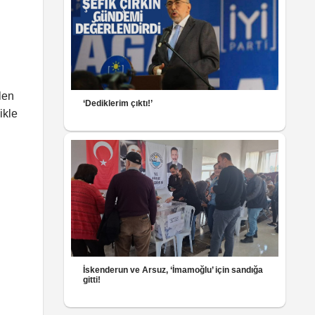
len
‘Dediklerim çıktı!’
ikle
İskenderun ve Arsuz, ‘İmamoğlu’ için sandığa
gitti!