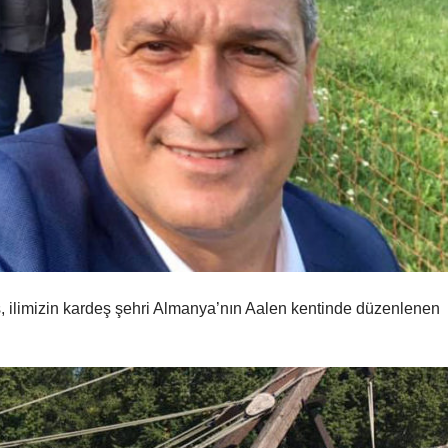
 ilimizin kardeş şehri Almanya’nın Aalen kentinde düzenlenen