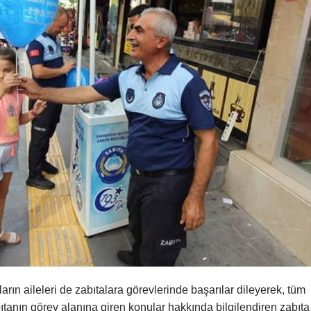
ların aileleri de zabıtalara görevlerinde başarılar dileyerek, tüm
abıtanın görev alanına giren konular hakkında bilgilendiren zabıta