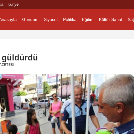
ka
Künye
Anasayfa
Gündem
Siyaset
Politika
Eğitim
Kültür Sanat
Sağ
ü güldürdü
AZETESI