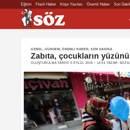
İçeriğe
Eğitim
Flash Haber
Köşe Yazıları
Önemli Haber
Son Daki
atla
GENEL
,
GÜNDEM
,
ÖNEMLI HABER
,
SON DAKIKA
Zabıta, çocukların yüzün
OLUŞTURULMA TARIHI:
5 EYLÜL 2019 – 14:51
YAZAR:
SOZG