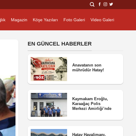
lık
Magazin
Köşe Yazıları
Foto Galeri
Video Galeri
EN GÜNCEL HABERLER
Anavatanın son
mührüdür Hatay!
Kaymakam Eroğlu,
Karaağaç Polis
Merkezi Amirliği’nde
Hatay Havalimanı,