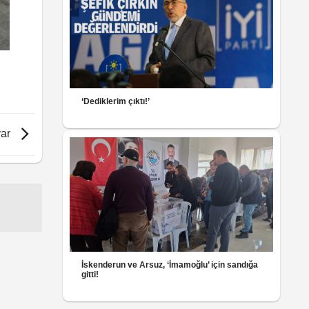
‘Dediklerim çıktı!’
var
İskenderun ve Arsuz, ‘İmamoğlu’ için sandığa
gitti!