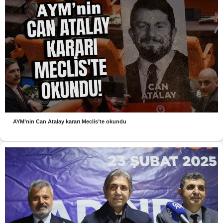
AYM’nin Can Atalay kararı Meclis’te okundu