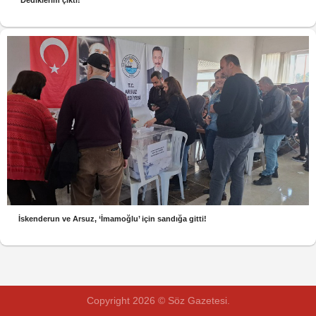
‘Dediklerim çıktı!’
İskenderun ve Arsuz, ‘İmamoğlu’ için sandığa gitti!
Copyright 2026 © Söz Gazetesi.