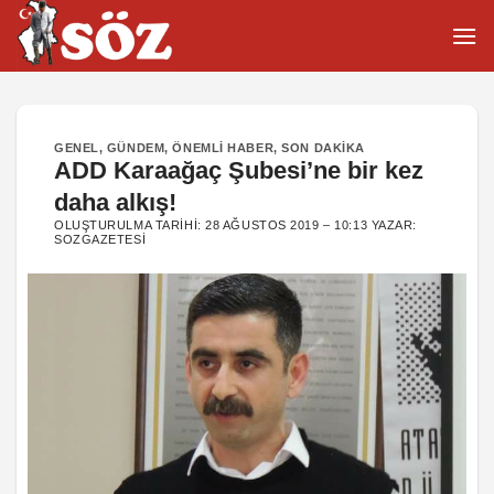
İçeriğe
atla
GENEL
,
GÜNDEM
,
ÖNEMLI HABER
,
SON DAKIKA
ADD Karaağaç Şubesi’ne bir kez
daha alkış!
OLUŞTURULMA TARIHI:
28 AĞUSTOS 2019 – 10:13
YAZAR:
SOZGAZETESI