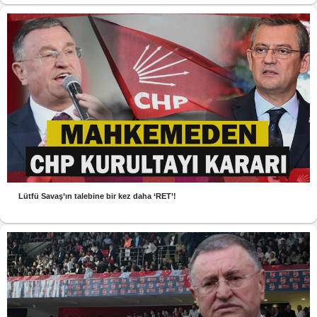
Lütfü Savaş’ın talebine bir kez daha ‘RET’!