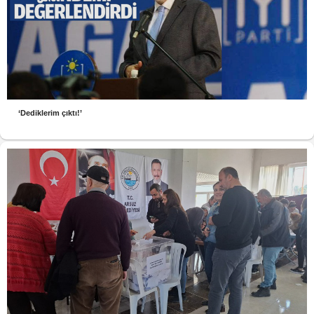
‘Dediklerim çıktı!’