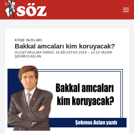
İçeriğe
atla
KÖŞE YAZILARI
Bakkal amcaları kim koruyacak?
OLUŞTURULMA TARIHI:
28 AĞUSTOS 2019 – 10:23
YAZAR:
ŞEHMUS ASLAN