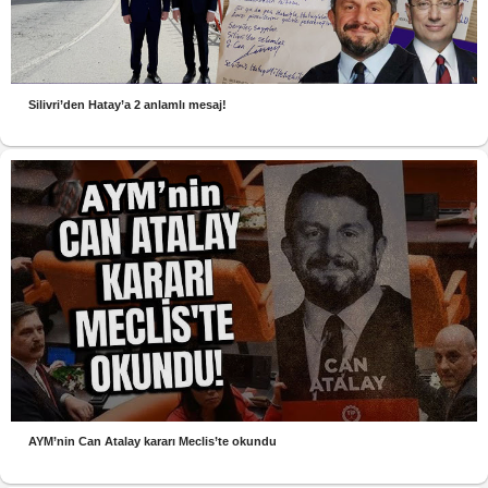
Silivri’den Hatay’a 2 anlamlı mesaj!
AYM’nin Can Atalay kararı Meclis’te okundu