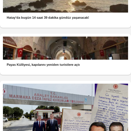
Hatay’da bugün 14 saat 39 dakika gündüz yaşanacak!
Payas Külliyesi, kapılarını yeniden turistlere açtı