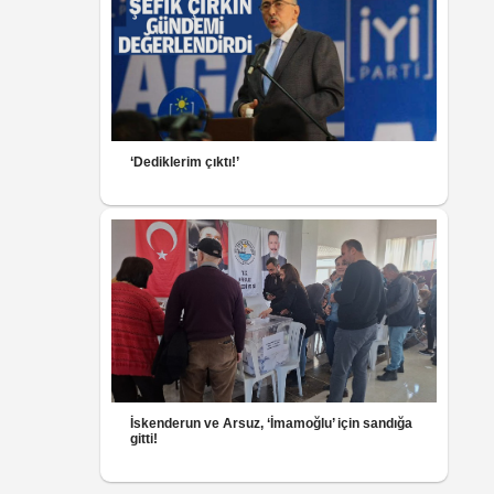
‘Dediklerim çıktı!’
İskenderun ve Arsuz, ‘İmamoğlu’ için sandığa
gitti!