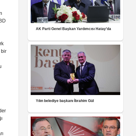
n
ABD
AK Parti Genel Başkan Yardımcısı Hatay’da
rk
bir
u
Yılın belediye başkanı İbrahim Gül
der
ğı
rı