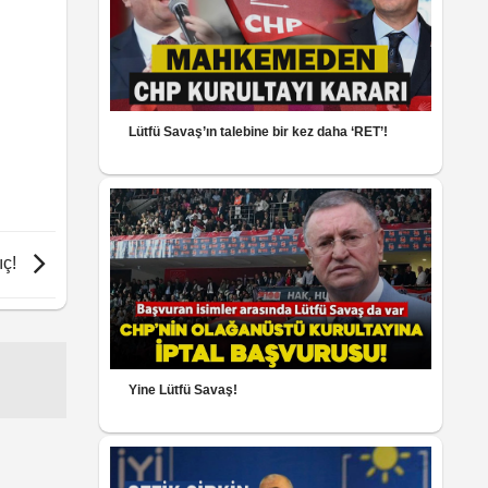
Lütfü Savaş’ın talebine bir kez daha ‘RET’!
ıç!
Yine Lütfü Savaş!