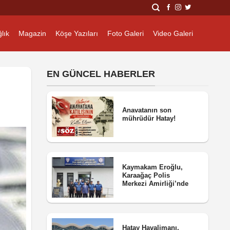
lık
Magazin
Köşe Yazıları
Foto Galeri
Video Galeri
EN GÜNCEL HABERLER
Anavatanın son
mührüdür Hatay!
Kaymakam Eroğlu,
Karaağaç Polis
Merkezi Amirliği’nde
Hatay Havalimanı,