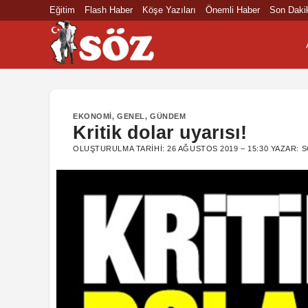
İçeriğe
Eğitim
Flash Haber
Köşe Yazıları
Önemli Haber
Son Daki
atla
EKONOMI
,
GENEL
,
GÜNDEM
Kritik dolar uyarısı!
OLUŞTURULMA TARIHI:
26 AĞUSTOS 2019 – 15:30
YAZAR:
S