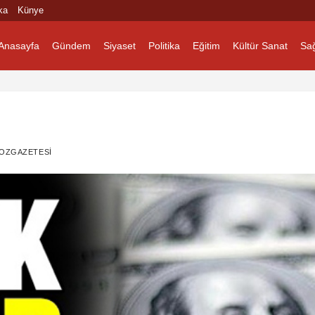
ka
Künye
Anasayfa
Gündem
Siyaset
Politika
Eğitim
Kültür Sanat
Sağ
OZGAZETESI