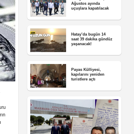
Ağustos ayında
uçuşlara kapatılacak
Hatay’da bugün 14
saat 39 dakika gündüz
yaşanacak!
Payas Külliyesi,
kapılarını yeniden
turistlere açtı
e
uru
rın
ı