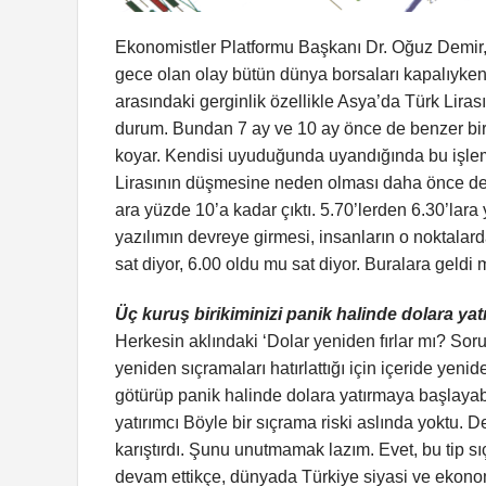
Ekonomistler Platformu Başkanı Dr. Oğuz Demir, 
gece olan olay bütün dünya borsaları kapalıyken
arasındaki gerginlik özellikle Asya’da Türk Lirası
durum. Bundan 7 ay ve 10 ay önce de benzer bir d
koyar. Kendisi uyuduğunda uyandığında bu işlem
Lirasının düşmesine neden olması daha önce de y
ara yüzde 10’a kadar çıktı. 5.70’lerden 6.30’lara
yazılımın devreye girmesi, insanların o noktalard
sat diyor, 6.00 oldu mu sat diyor. Buralara geldi 
Üç kuruş birikiminizi panik halinde dolara ya
Herkesin aklındaki ‘Dolar yeniden fırlar mı? So
yeniden sıçramaları hatırlattığı için içeride yenid
götürüp panik halinde dolara yatırmaya başlayabi
yatırımcı Böyle bir sıçrama riski aslında yoktu. 
karıştırdı. Şunu unutmamak lazım. Evet, bu tip 
devam ettikçe, dünyada Türkiye siyasi ve ekono