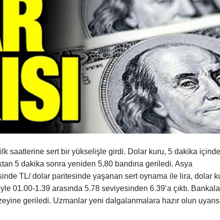
k saatlerine sert bir yükselişle girdi. Dolar kuru, 5 dakika içind
tıktan 5 dakika sonra yeniden 5,80 bandına geriledi. Asya
sinde TL/ dolar paritesinde yaşanan sert oynama ile lira, dolar k
atiyle 01.00-1.39 arasında 5.78 seviyesinden 6.39’a çıktı. Bankala
zeyine geriledi. Uzmanlar yeni dalgalanmalara hazır olun uyarıs