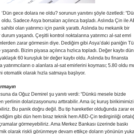
‘Dün gece dolara ne oldu? sorunun yanıtını şöyle özetledi: “Dü
 oldu. Sadece Asya borsaları açılınca başladı. Aslında Çin ile 
 sahibi olan yatırımcı için panik yarattı. Aslında bu mekanik bir
urum yaşandı. Çeşitli kontrol noktalarına yatırımcı al-sat emri
lerden zarar görmesin diye. Dediğim gibi Asya’daki paniğin Tü
aşandı. Bizim piyasa açılınca hızlıca topladı. Değer kaybı dün 
 yaklaşık 60 kuruşluk bir değer kaybı oldu. Aslında bu finansta
a yatırımcıların o alanlara al-sat emirlerini koyması; 5.80 oldu m
mi otomatik olarak hızla satmaya başlıyor.
tırmayın
rusuna da Oğuz Demirel şu yanıtı verdi: “Dünkü mesele bizde
en yerlinin dolarizasyonunu arttırabilir. Ama üç kuruş birikimimizi
liriz. Bu panik doğru değil. Bu tip hareketler olduğunda zarar e
Dediğim gibi dün hem biraz teknik hem ABD-Çin tedirginliği ortalı
sıçramalar görmeyebiliriz. Ama Merkez Bankası üzerinde baskı
mik olarak riskli görünmeye devam ettikçe doların yönünün yuka