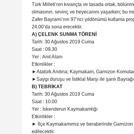
Türk Milleti’nin kıvançta ve tasada ortak, bölünme
olmasının, sevinç ve heyecanını yaşarken; bu mu
Zafer Bayramı’nın 97’nci yıldönümü kutlama pr
24.00’da sona erecektir.
A) ÇELENK SUNMA TÖRENİ
Tarih: 30 Ağustos 2019 Cuma
Saat : 09.30
Yer : Anıt Alanı
Etkinlikler :
►Atatürk Anıtına; Kaymakam, Garnizon Komutanı
►Saygı duruşu ve İstiklal Marşı ile şanlı Bayrağ
B) TEBRİKAT
Tarih: 30 Ağustos 2019 Cuma
Saat : 10.00
Yer : İskenderun Kaymakamlığı
Etkinlikler :
► İlçe Kaymakamımız ve beraberinde Garnizon K
edilecektir.