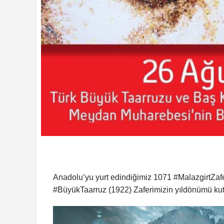
Anadolu’yu yurt edindiğimiz 1071
#MalazgirtZafe
#BüyükTaarruz
(1922) Zaferimizin yıldönümü kut