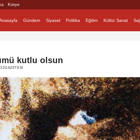
ka
Künye
Anasayfa
Gündem
Siyaset
Politika
Eğitim
Kültür Sanat
Sağ
ümü kutlu olsun
OZGAZETESI