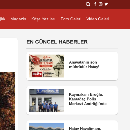
lık
Magazin
Köşe Yazıları
Foto Galeri
Video Galeri
EN GÜNCEL HABERLER
Anavatanın son
mührüdür Hatay!
Kaymakam Eroğlu,
Karaağaç Polis
Merkezi Amirliği’nde
Hatay Havalimanı,