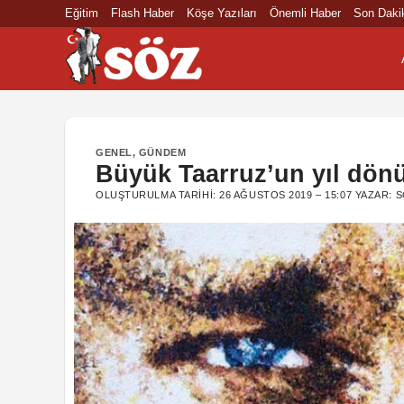
İçeriğe
Eğitim
Flash Haber
Köşe Yazıları
Önemli Haber
Son Daki
atla
GENEL
,
GÜNDEM
Büyük Taarruz’un yıl dön
OLUŞTURULMA TARIHI:
26 AĞUSTOS 2019 – 15:07
YAZAR:
S