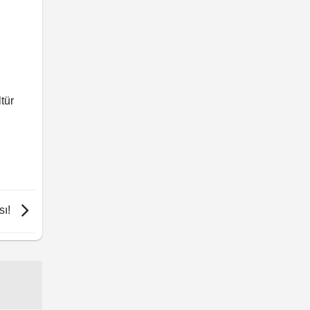
tür
sı!