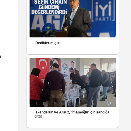
‘Dediklerim çıktı!’
şü
İskenderun ve Arsuz, ‘İmamoğlu’ için sandığa
gitti!