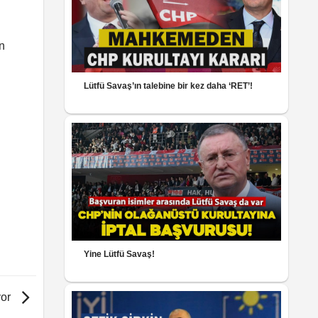
n
Lütfü Savaş’ın talebine bir kez daha ‘RET’!
Yine Lütfü Savaş!
yor