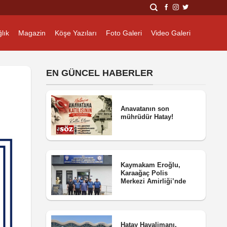
lık
Magazin
Köşe Yazıları
Foto Galeri
Video Galeri
EN GÜNCEL HABERLER
Anavatanın son
mührüdür Hatay!
Kaymakam Eroğlu,
Karaağaç Polis
Merkezi Amirliği’nde
Hatay Havalimanı,