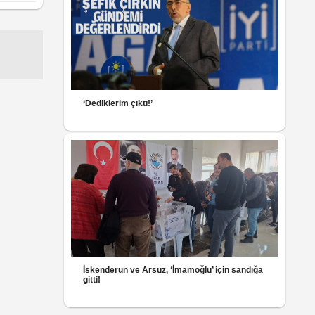
‘Dediklerim çıktı!’
İskenderun ve Arsuz, ‘İmamoğlu’ için sandığa
gitti!