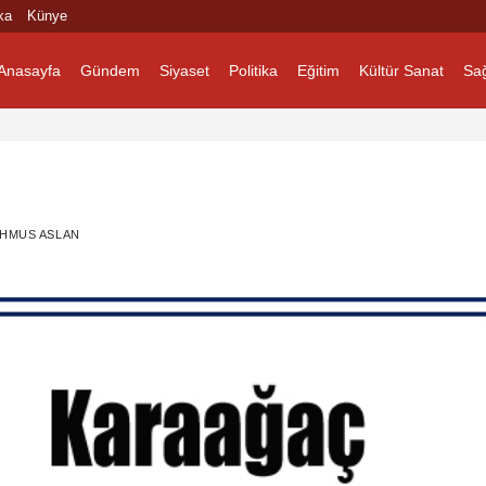
ka
Künye
Anasayfa
Gündem
Siyaset
Politika
Eğitim
Kültür Sanat
Sağ
HMUS ASLAN