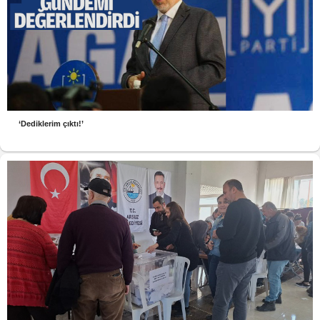
‘Dediklerim çıktı!’