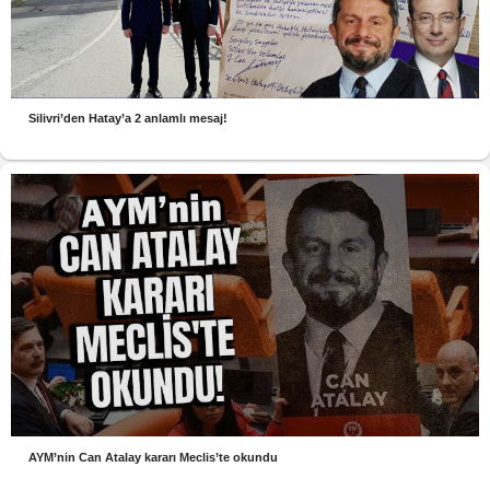
Silivri’den Hatay’a 2 anlamlı mesaj!
AYM’nin Can Atalay kararı Meclis’te okundu