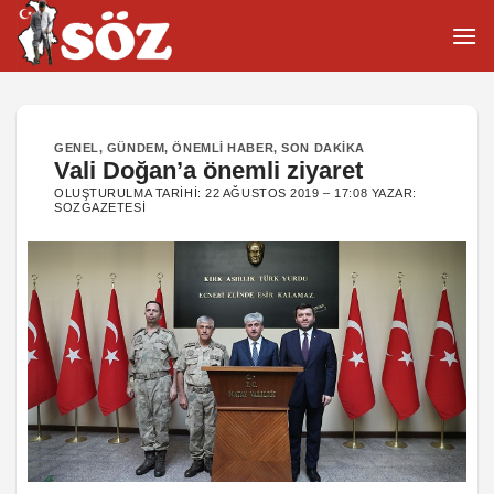
İçeriğe
atla
GENEL
,
GÜNDEM
,
ÖNEMLI HABER
,
SON DAKIKA
Vali Doğan’a önemli ziyaret
OLUŞTURULMA TARIHI:
22 AĞUSTOS 2019 – 17:08
YAZAR:
SOZGAZETESI