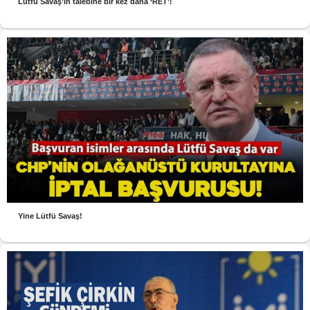
Lütfü Savaş’ın talebine bir kez daha ‘RET’!
Yine Lütfü Savaş!