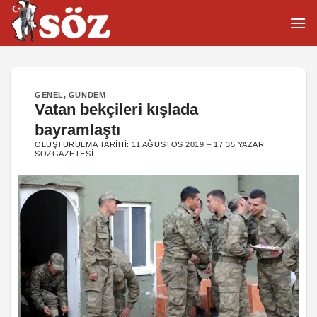
İçeriğe
atla
GENEL
,
GÜNDEM
Vatan bekçileri kışlada
bayramlaştı
OLUŞTURULMA TARIHI:
11 AĞUSTOS 2019 – 17:35
YAZAR:
SOZGAZETESI