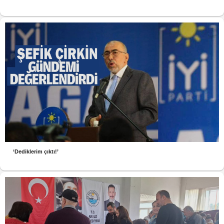
‘Dediklerim çıktı!’