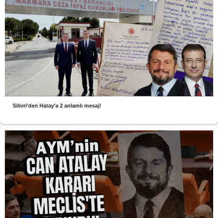
Silivri’den Hatay’a 2 anlamlı mesaj!