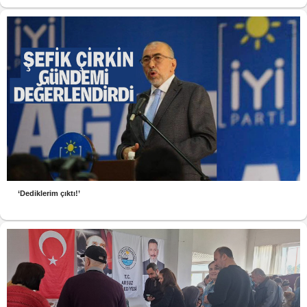
‘Dediklerim çıktı!’