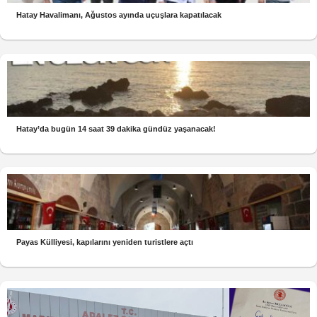
Hatay Havalimanı, Ağustos ayında uçuşlara kapatılacak
Hatay’da bugün 14 saat 39 dakika gündüz yaşanacak!
Payas Külliyesi, kapılarını yeniden turistlere açtı