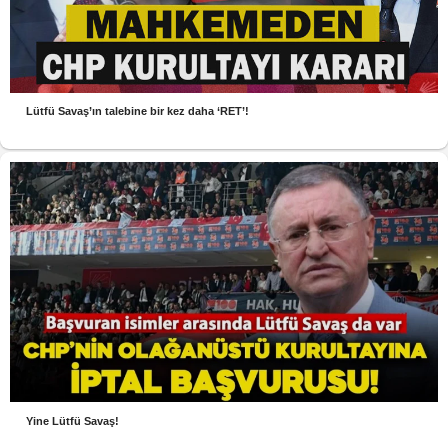
Lütfü Savaş’ın talebine bir kez daha ‘RET’!
Yine Lütfü Savaş!