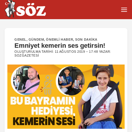
İçeriğe
atla
GENEL
,
GÜNDEM
,
ÖNEMLI HABER
,
SON DAKIKA
Emniyet kemerin ses getirsin!
OLUŞTURULMA TARIHI:
11 AĞUSTOS 2019 – 17:48
YAZAR:
SOZGAZETESI