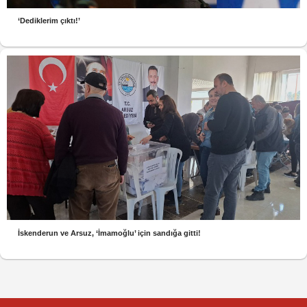
‘Dediklerim çıktı!’
İskenderun ve Arsuz, ‘İmamoğlu’ için sandığa gitti!