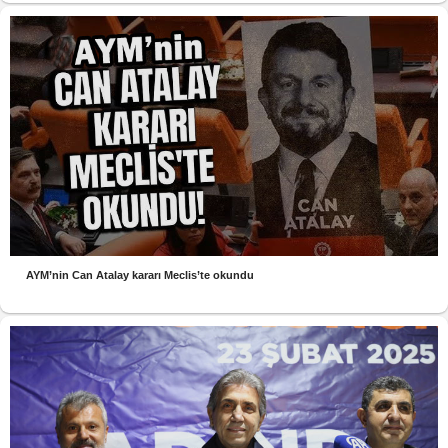
AYM’nin Can Atalay kararı Meclis’te okundu