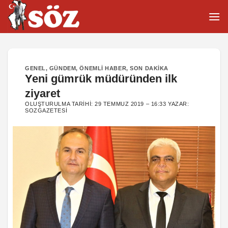
İçeriğe
atla
GENEL
,
GÜNDEM
,
ÖNEMLI HABER
,
SON DAKIKA
Yeni gümrük müdüründen ilk
ziyaret
OLUŞTURULMA TARIHI:
29 TEMMUZ 2019 – 16:33
YAZAR:
SOZGAZETESI