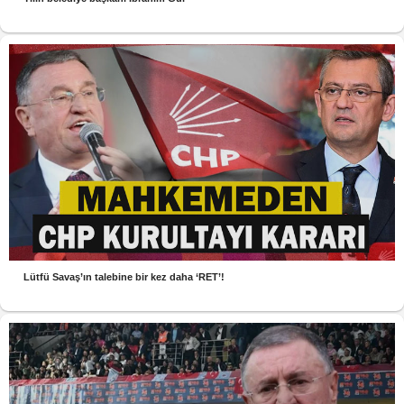
Lütfü Savaş’ın talebine bir kez daha ‘RET’!