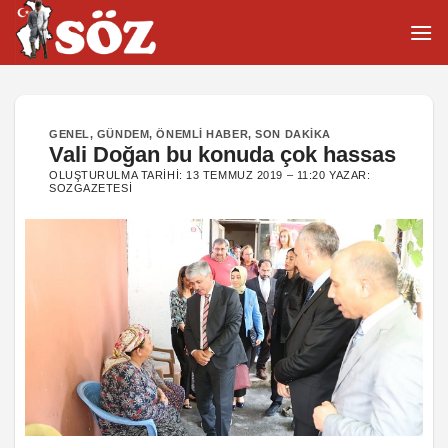
İçeriğe
atla
GENEL
,
GÜNDEM
,
ÖNEMLI HABER
,
SON DAKIKA
Vali Doğan bu konuda çok hassas
OLUŞTURULMA TARIHI:
13 TEMMUZ 2019 – 11:20
YAZAR:
SOZGAZETESI