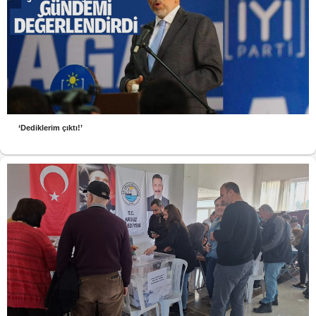
‘Dediklerim çıktı!’