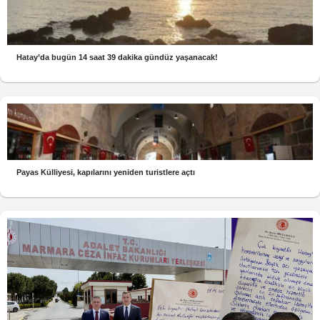
Hatay’da bugün 14 saat 39 dakika gündüz yaşanacak!
Payas Külliyesi, kapılarını yeniden turistlere açtı