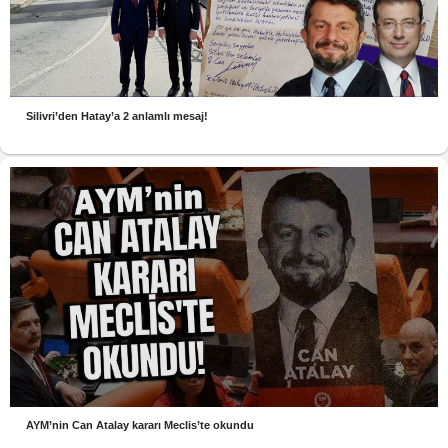
Silivri’den Hatay’a 2 anlamlı mesaj!
AYM’nin Can Atalay kararı Meclis’te okundu