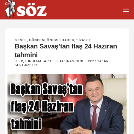
İçeriğe
atla
GENEL
,
GÜNDEM
,
ÖNEMLI HABER
,
SIYASET
Başkan Savaş’tan flaş 24 Haziran
tahmini
OLUŞTURULMA TARIHI:
8 HAZIRAN 2018 – 19:27
YAZAR:
SOZGAZETESI