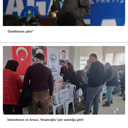
‘Dediklerim çıktı!’
İskenderun ve Arsuz, ‘İmamoğlu’ için sandığa gitti!