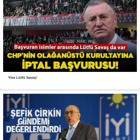
Yine Lütfü Savaş!