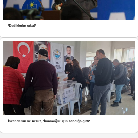
‘Dediklerim çıktı!’
İskenderun ve Arsuz, ‘İmamoğlu’ için sandığa gitti!