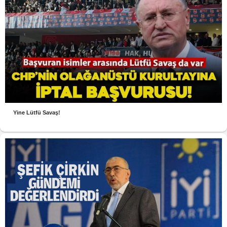
Yine Lütfü Savaş!