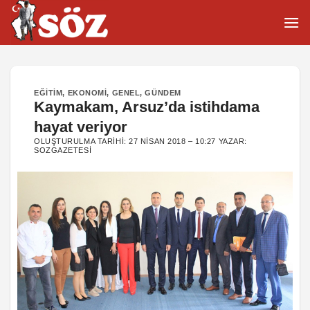
İçeriğe
atla
EĞITIM
,
EKONOMI
,
GENEL
,
GÜNDEM
Kaymakam, Arsuz’da istihdama
hayat veriyor
OLUŞTURULMA TARIHI:
27 NISAN 2018 – 10:27
YAZAR:
SOZGAZETESI