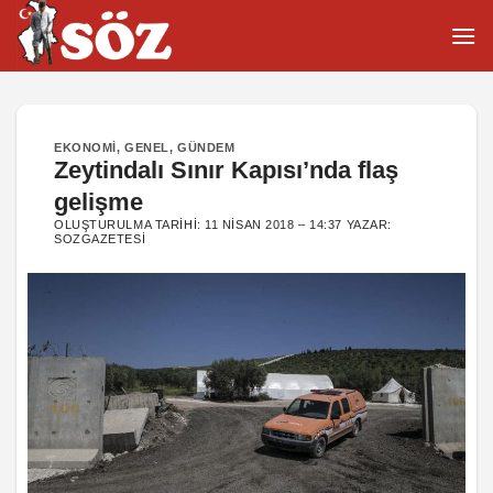
İçeriğe
atla
EKONOMI
,
GENEL
,
GÜNDEM
Zeytindalı Sınır Kapısı’nda flaş
gelişme
OLUŞTURULMA TARIHI:
11 NISAN 2018 – 14:37
YAZAR:
SOZGAZETESI