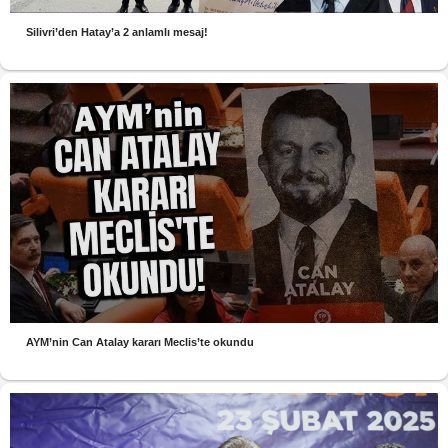
Silivri’den Hatay’a 2 anlamlı mesaj!
AYM’nin Can Atalay kararı Meclis’te okundu