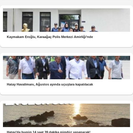
Kaymakam Eroğlu, Karaağaç Polis Merkezi Amirliği’nde
Hatay Havalimanı, Ağustos ayında uçuşlara kapatılacak
Hatay’da bugün 14 saat 39 dakika gündüz yaşanacak!