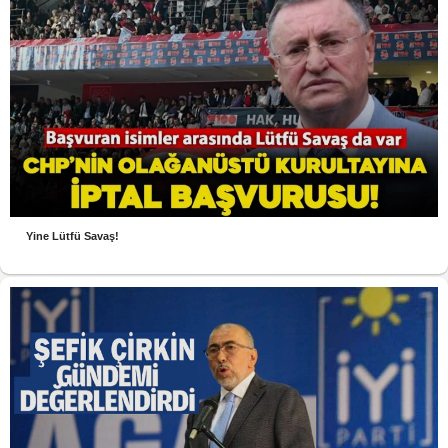
Yine Lütfü Savaş!