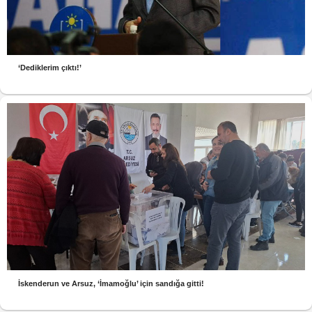
‘Dediklerim çıktı!’
İskenderun ve Arsuz, ‘İmamoğlu’ için sandığa gitti!