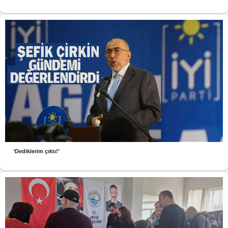
‘Dediklerim çıktı!’