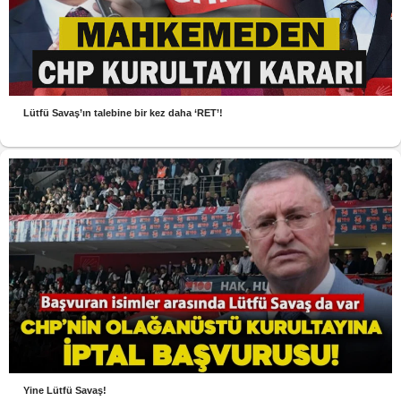
Lütfü Savaş’ın talebine bir kez daha ‘RET’!
Yine Lütfü Savaş!