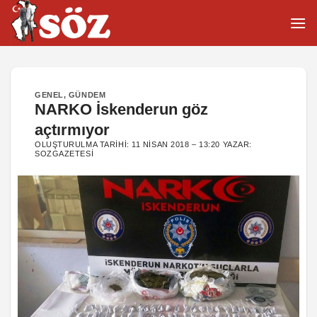
İçeriğe
atla
GENEL
,
GÜNDEM
NARKO İskenderun göz
açtırmıyor
OLUŞTURULMA TARIHI:
11 NISAN 2018 – 13:20
YAZAR:
SOZGAZETESI