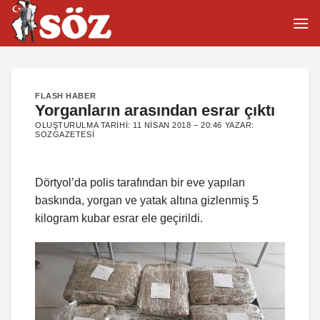
İçeriğe
atla
FLASH HABER
Yorganların arasından esrar çıktı
OLUŞTURULMA TARIHI:
11 NISAN 2018 – 20:46
YAZAR:
SOZGAZETESI
Dörtyol’da polis tarafından bir eve yapılan
baskında, yorgan ve yatak altına gizlenmiş 5
kilogram kubar esrar ele geçirildi.