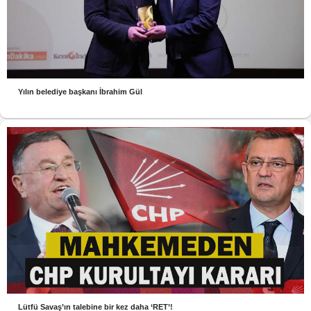
Yılın belediye başkanı İbrahim Gül
Lütfü Savaş’ın talebine bir kez daha ‘RET’!