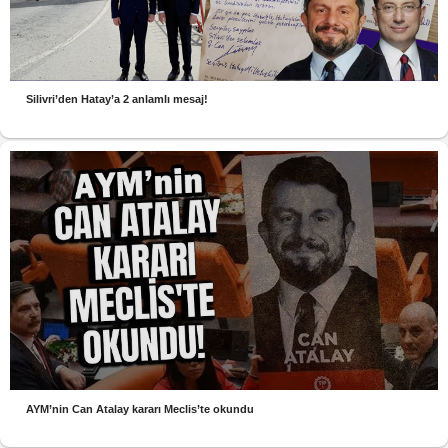
Silivri’den Hatay’a 2 anlamlı mesaj!
AYM’nin Can Atalay kararı Meclis’te okundu