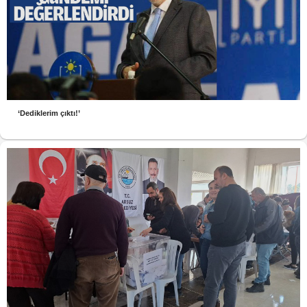
‘Dediklerim çıktı!’