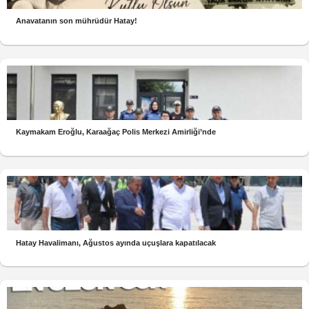
Anavatanın son mührüdür Hatay!
Kaymakam Eroğlu, Karaağaç Polis Merkezi Amirliği’nde
Hatay Havalimanı, Ağustos ayında uçuşlara kapatılacak