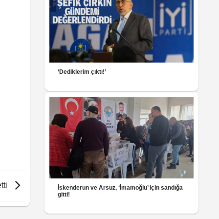
‘Dediklerim çıktı!’
tti
İskenderun ve Arsuz, ‘İmamoğlu’ için sandığa
gitti!