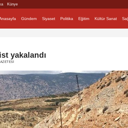
ka
Künye
Anasayfa
Gündem
Siyaset
Politika
Eğitim
Kültür Sanat
Sağ
ist yakalandı
AZETESI