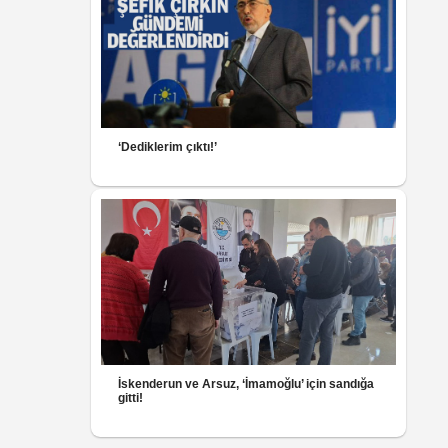
‘Dediklerim çıktı!’
İskenderun ve Arsuz, ‘İmamoğlu’ için sandığa
gitti!