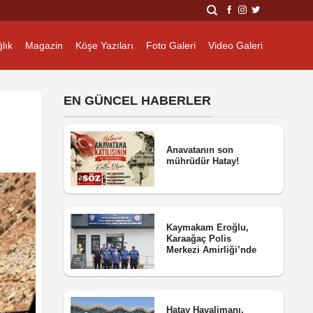
lık
Magazin
Köşe Yazıları
Foto Galeri
Video Galeri
EN GÜNCEL HABERLER
Anavatanın son
mührüdür Hatay!
Kaymakam Eroğlu,
Karaağaç Polis
Merkezi Amirliği’nde
Hatay Havalimanı,