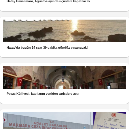
Hatay Havalimanı, Ağustos ayında uçuşlara kapatılacak
Hatay’da bugün 14 saat 39 dakika gündüz yaşanacak!
Payas Külliyesi, kapılarını yeniden turistlere açtı