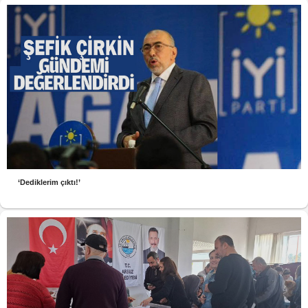
‘Dediklerim çıktı!’