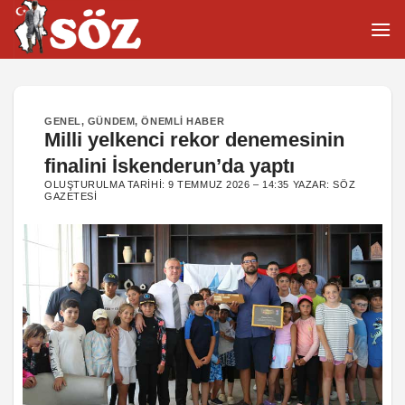
İçeriğe
atla
GENEL
,
GÜNDEM
,
ÖNEMLI HABER
Milli yelkenci rekor denemesinin
finalini İskenderun’da yaptı
OLUŞTURULMA TARIHI:
9 TEMMUZ 2026 – 14:35
YAZAR:
SÖZ
GAZETESI