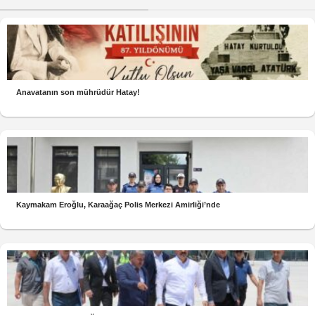
Anavatanın son mührüdür Hatay!
Kaymakam Eroğlu, Karaağaç Polis Merkezi Amirliği’nde