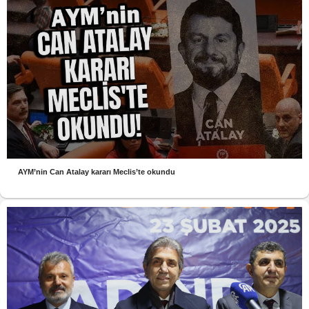
AYM’nin Can Atalay kararı Meclis’te okundu