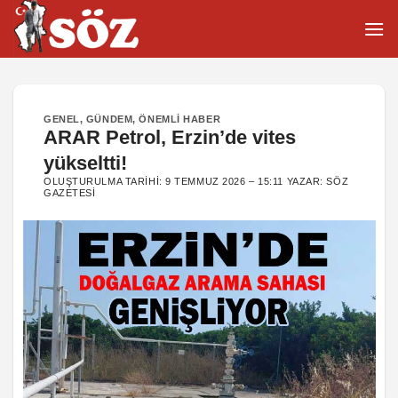
İçeriğe
atla
GENEL
,
GÜNDEM
,
ÖNEMLI HABER
ARAR Petrol, Erzin’de vites
yükseltti!
OLUŞTURULMA TARIHI:
9 TEMMUZ 2026 – 15:11
YAZAR:
SÖZ
GAZETESI