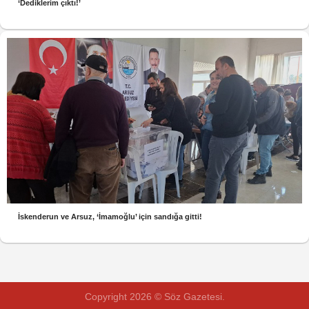
‘Dediklerim çıktı!’
İskenderun ve Arsuz, ‘İmamoğlu’ için sandığa gitti!
Copyright 2026 © Söz Gazetesi.