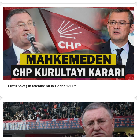
Lütfü Savaş’ın talebine bir kez daha ‘RET’!