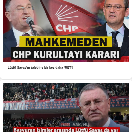
Lütfü Savaş’ın talebine bir kez daha ‘RET’!