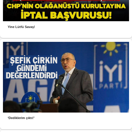
Yine Lütfü Savaş!
‘Dediklerim çıktı!’