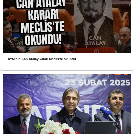
AYM’nin Can Atalay kararı Meclis’te okundu