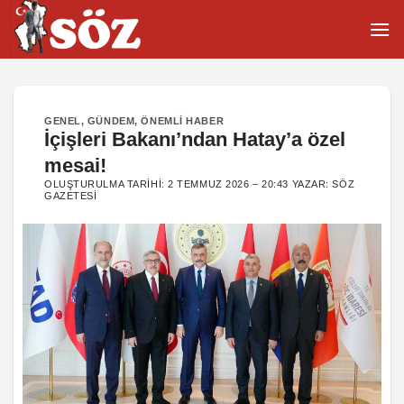
İçeriğe
atla
GENEL
,
GÜNDEM
,
ÖNEMLI HABER
İçişleri Bakanı’ndan Hatay’a özel
mesai!
OLUŞTURULMA TARIHI:
2 TEMMUZ 2026 – 20:43
YAZAR:
SÖZ
GAZETESI