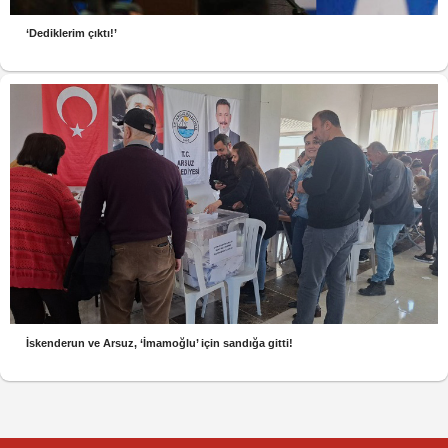
‘Dediklerim çıktı!’
İskenderun ve Arsuz, ‘İmamoğlu’ için sandığa gitti!