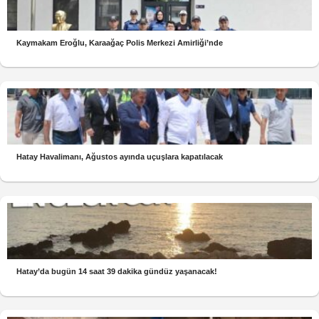
Kaymakam Eroğlu, Karaağaç Polis Merkezi Amirliği’nde
Hatay Havalimanı, Ağustos ayında uçuşlara kapatılacak
Hatay’da bugün 14 saat 39 dakika gündüz yaşanacak!