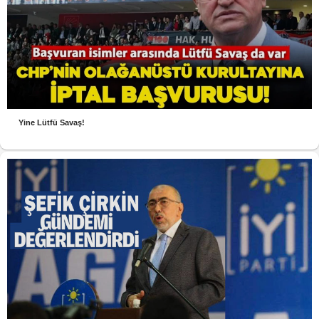
Yine Lütfü Savaş!