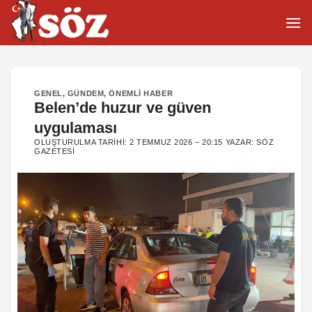
İçeriğe
atla
GENEL
,
GÜNDEM
,
ÖNEMLI HABER
Belen’de huzur ve güven
uygulaması
OLUŞTURULMA TARIHI:
2 TEMMUZ 2026 – 20:15
YAZAR:
SÖZ
GAZETESI