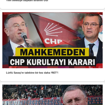
Yılın belediye başkanı İbrahim Gül
Lütfü Savaş’ın talebine bir kez daha ‘RET’!