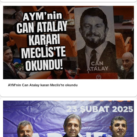
AYM’nin Can Atalay kararı Meclis’te okundu