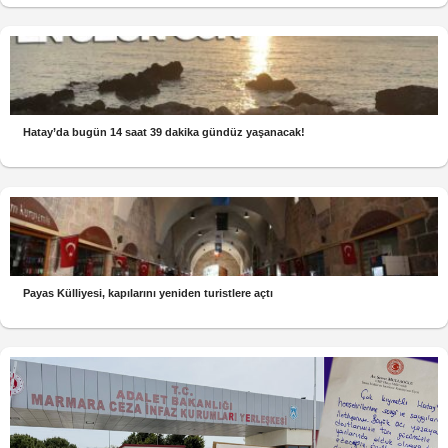
Hatay’da bugün 14 saat 39 dakika gündüz yaşanacak!
Payas Külliyesi, kapılarını yeniden turistlere açtı