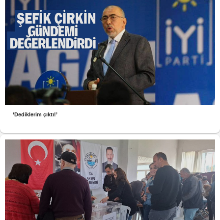
‘Dediklerim çıktı!’