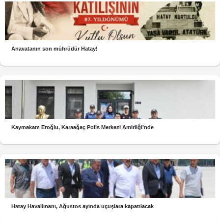
Anavatanın son mührüdür Hatay!
Kaymakam Eroğlu, Karaağaç Polis Merkezi Amirliği’nde
Hatay Havalimanı, Ağustos ayında uçuşlara kapatılacak