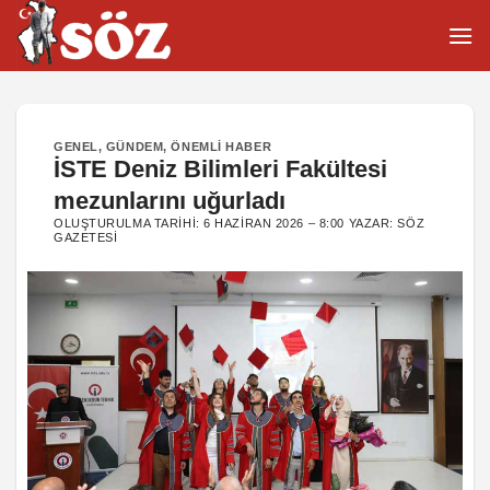
İçeriğe
atla
GENEL
,
GÜNDEM
,
ÖNEMLI HABER
İSTE Deniz Bilimleri Fakültesi
mezunlarını uğurladı
OLUŞTURULMA TARIHI:
6 HAZIRAN 2026 – 8:00
YAZAR:
SÖZ
GAZETESI