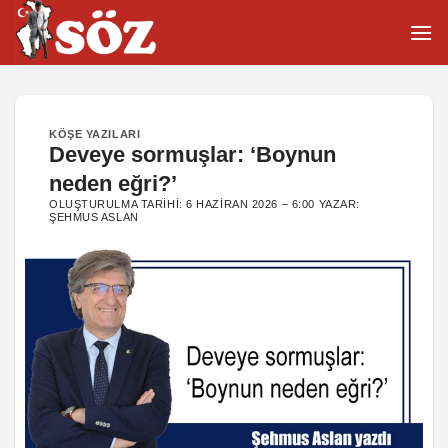
İçeriğe
atla
KÖŞE YAZILARI
Deveye sormuşlar: ‘Boynun
neden eğri?’
OLUŞTURULMA TARIHI:
6 HAZIRAN 2026 – 6:00
YAZAR:
ŞEHMUS ASLAN