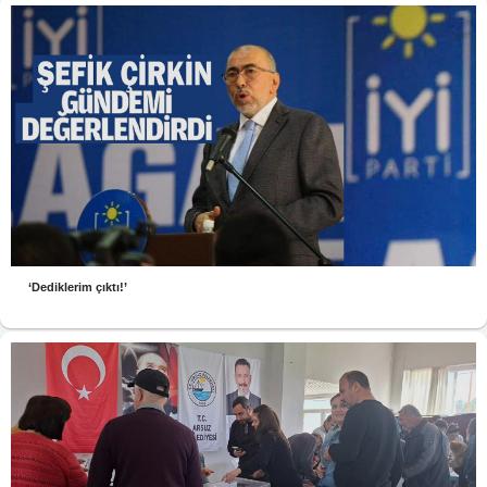
‘Dediklerim çıktı!’