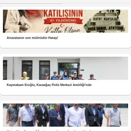
Anavatanın son mührüdür Hatay!
Kaymakam Eroğlu, Karaağaç Polis Merkezi Amirliği’nde