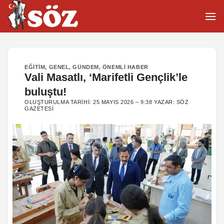
İçeriğe
atla
EĞITIM
,
GENEL
,
GÜNDEM
,
ÖNEMLI HABER
Vali Masatlı, ‘Marifetli Gençlik’le
buluştu!
OLUŞTURULMA TARIHI:
25 MAYIS 2026 – 9:38
YAZAR:
SÖZ
GAZETESI