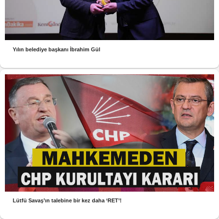
Yılın belediye başkanı İbrahim Gül
Lütfü Savaş’ın talebine bir kez daha ‘RET’!