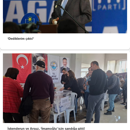
‘Dediklerim çıktı!’
İskenderun ve Arsuz, ‘İmamoğlu’ için sandığa gitti!