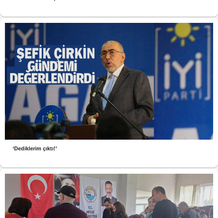
‘Dediklerim çıktı!’