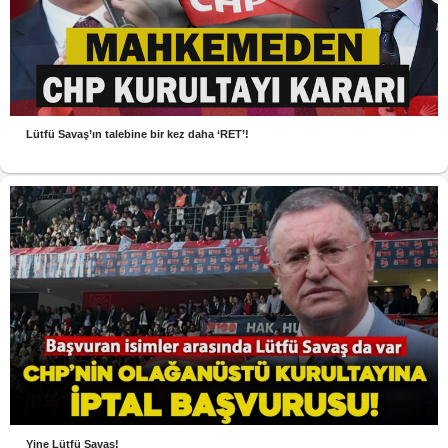
Lütfü Savaş’ın talebine bir kez daha ‘RET’!
Yine Lütfü Savaş!