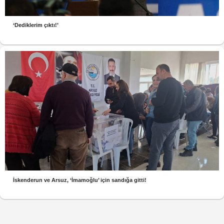
‘Dediklerim çıktı!’
İskenderun ve Arsuz, ‘İmamoğlu’ için sandığa gitti!