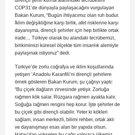
dirençli şehir kurma alanındaki tecrübesini
COP31’de dünyayla paylaşacağını vurgulayan
Bakan Kurum, “Bugün ihtiyacımız olan ruh budur.
İklim değişikliğine karşı birlik, afet risklerine karşı
dayanışma, dirençli şehirler için hep birlikte ortak
irade… Türkiye olarak bu alandaki tecrübemizi,
birikimimizi küresel ölçekte tüm insanlık alemiyle
paylaşmak istiyoruz” dedi.
Türkiye’de zorlu coğrafya ve iklim koşullarında
yetişen ‘Anadolu Karanfili’ni dirençli şehirlere
örnek gösteren Bakan Kurum, şu çağrıyı yaptı:
“Bu çiçek dağların zirvesinde yetişir. Zorluğa
rağmen kök salar. Rüzgara rağmen ayakta kalır.
Soğuğa rağmen rengini hep korur. İşte şehirler de
bu çiçek gibi dirençli olabilir. Yeter ki kökleri
sağlam, insan merkezli, bilimi rehber, ortak aklı
ve dayanışmayı esas alan bir yapıda olsun.
Hatay’dan yükselen bu çağrı yalnızca ülkemiz