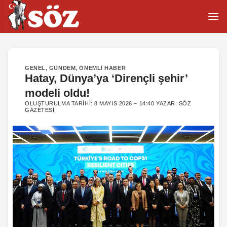
İçeriğe
atla
GENEL
,
GÜNDEM
,
ÖNEMLI HABER
Hatay, Dünya’ya ‘Dirençli şehir’
modeli oldu!
OLUŞTURULMA TARIHI:
8 MAYIS 2026 – 14:40
YAZAR:
SÖZ
GAZETESI