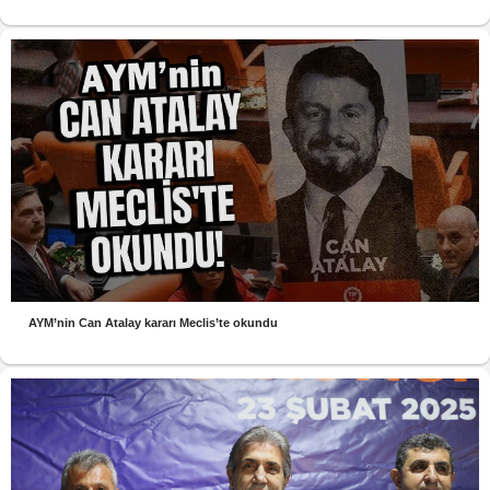
AYM’nin Can Atalay kararı Meclis’te okundu