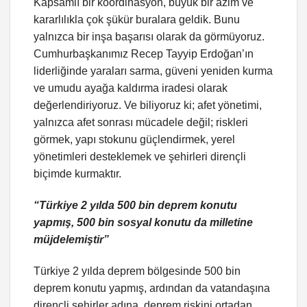
Kapsamlı bir koordinasyon, büyük bir azim ve
kararlılıkla çok şükür buralara geldik. Bunu
yalnızca bir inşa başarısı olarak da görmüyoruz.
Cumhurbaşkanımız Recep Tayyip Erdoğan’ın
liderliğinde yaraları sarma, güveni yeniden kurma
ve umudu ayağa kaldırma iradesi olarak
değerlendiriyoruz. Ve biliyoruz ki; afet yönetimi,
yalnızca afet sonrası mücadele değil; riskleri
görmek, yapı stokunu güçlendirmek, yerel
yönetimleri desteklemek ve şehirleri dirençli
biçimde kurmaktır.
“Türkiye 2 yılda 500 bin deprem konutu
yapmış, 500 bin sosyal konutu da milletine
müjdelemiştir”
Türkiye 2 yılda deprem bölgesinde 500 bin
deprem konutu yapmış, ardından da vatandaşına
dirençli şehirler adına, deprem riskini ortadan