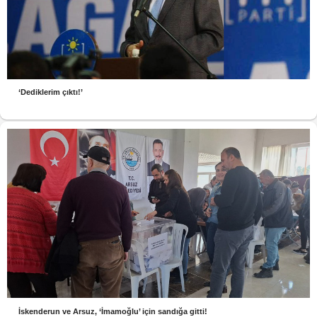
‘Dediklerim çıktı!’
İskenderun ve Arsuz, ‘İmamoğlu’ için sandığa gitti!