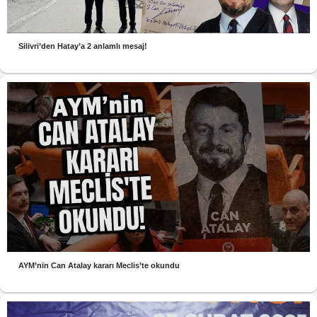
Silivri’den Hatay’a 2 anlamlı mesaj!
AYM’nin Can Atalay kararı Meclis’te okundu