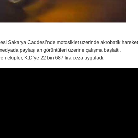
lesi Sakarya Caddesi’nde motosiklet üzerinde akrobatik hareket
medyada paylaşılan görüntüleri üzerine çalışma başlattı.
yen ekipler, K.D’ye 22 bin 687 lira ceza uyguladı.