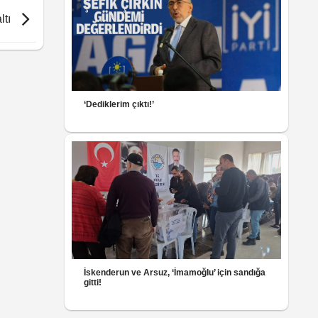
ltı
‘Dediklerim çıktı!’
İskenderun ve Arsuz, ‘İmamoğlu’ için sandığa
gitti!