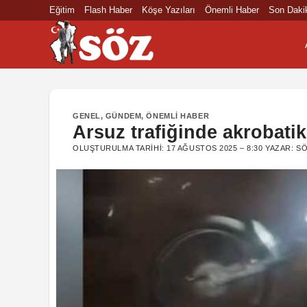
İçeriğe
Eğitim
Flash Haber
Köşe Yazıları
Önemli Haber
Son Daki
atla
GENEL
,
GÜNDEM
,
ÖNEMLI HABER
Arsuz trafiğinde akrobatik
OLUŞTURULMA TARIHI:
17 AĞUSTOS 2025 – 8:30
YAZAR:
SÖ