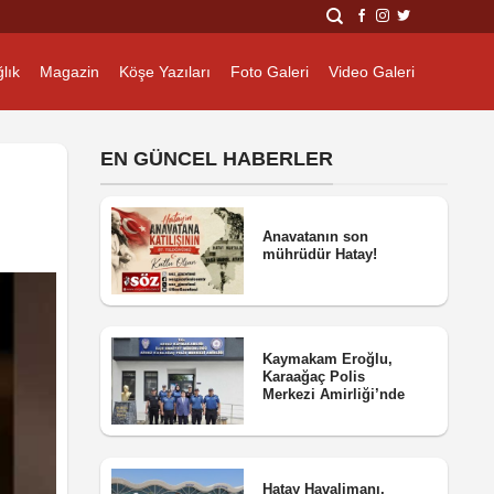
lık
Magazin
Köşe Yazıları
Foto Galeri
Video Galeri
EN GÜNCEL HABERLER
Anavatanın son
mührüdür Hatay!
Kaymakam Eroğlu,
Karaağaç Polis
Merkezi Amirliği’nde
Hatay Havalimanı,