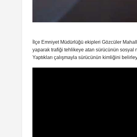
İlçe Emniyet Müdürlüğü ekipleri Gözcüler Mahal
yaparak trafiği tehlikeye atan sürücünün sosyal 
Yaptıkları çalışmayla sürücünün kimliğini belirle