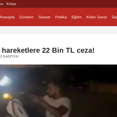
ka
Künye
Anasayfa
Gündem
Siyaset
Politika
Eğitim
Kültür Sanat
Sağ
 hareketlere 22 Bin TL ceza!
Z GAZETESI