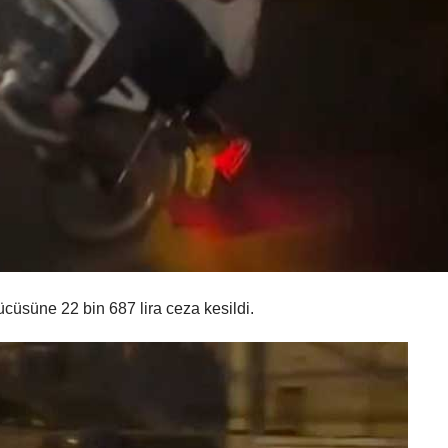
ücüsüne 22 bin 687 lira ceza kesildi.