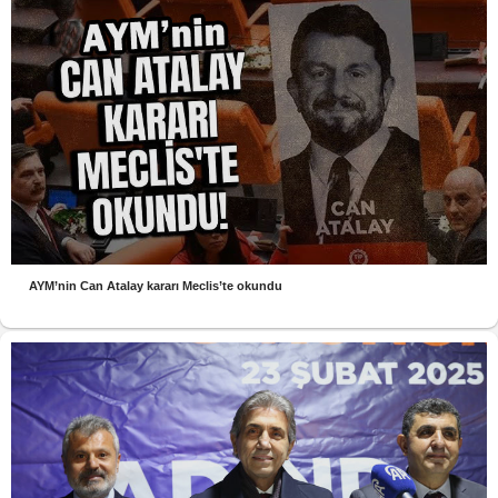
AYM’nin Can Atalay kararı Meclis’te okundu