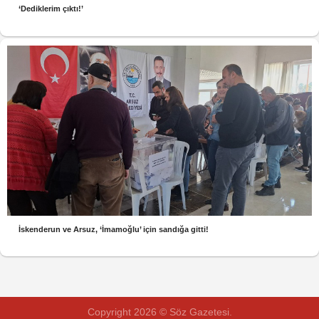
‘Dediklerim çıktı!’
İskenderun ve Arsuz, ‘İmamoğlu’ için sandığa gitti!
Copyright 2026 © Söz Gazetesi.