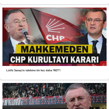
Lütfü Savaş’ın talebine bir kez daha ‘RET’!