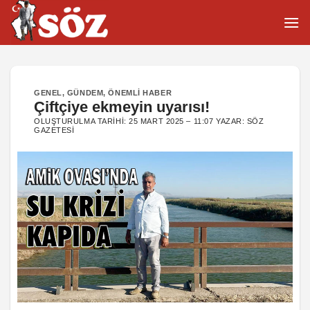
İçeriğe
atla
GENEL
,
GÜNDEM
,
ÖNEMLI HABER
Çiftçiye ekmeyin uyarısı!
OLUŞTURULMA TARIHI:
25 MART 2025 – 11:07
YAZAR:
SÖZ
GAZETESI