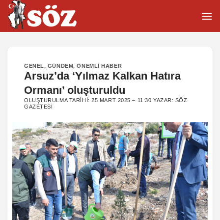
İçeriğe
atla
GENEL
,
GÜNDEM
,
ÖNEMLI HABER
Arsuz’da ‘Yılmaz Kalkan Hatıra
Ormanı’ oluşturuldu
OLUŞTURULMA TARIHI:
25 MART 2025 – 11:30
YAZAR:
SÖZ
GAZETESI