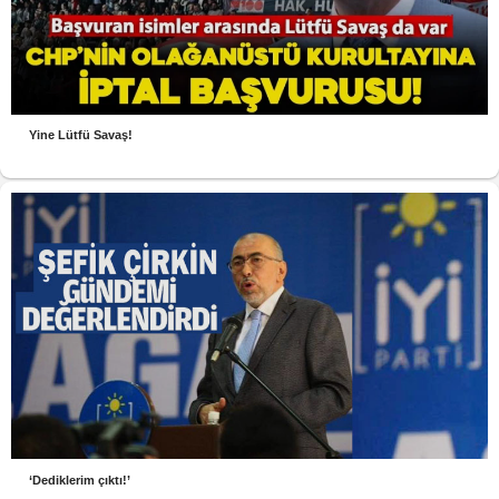
Yine Lütfü Savaş!
‘Dediklerim çıktı!’