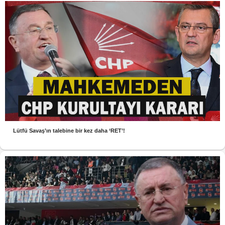
Lütfü Savaş’ın talebine bir kez daha ‘RET’!