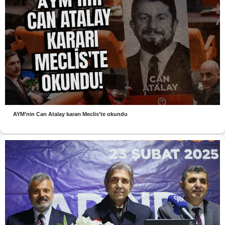
AYM’nin Can Atalay kararı Meclis’te okundu