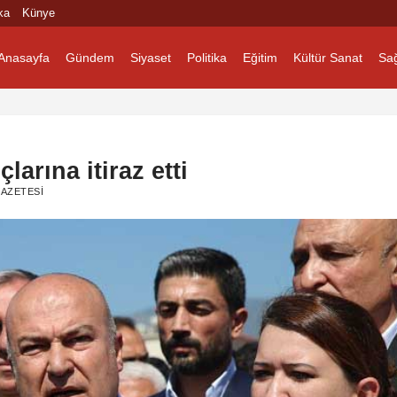
ka
Künye
Anasayfa
Gündem
Siyaset
Politika
Eğitim
Kültür Sanat
Sağ
arına itiraz etti
AZETESI