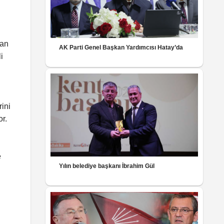
kan
AK Parti Genel Başkan Yardımcısı Hatay’da
i
rini
or.
e
Yılın belediye başkanı İbrahim Gül