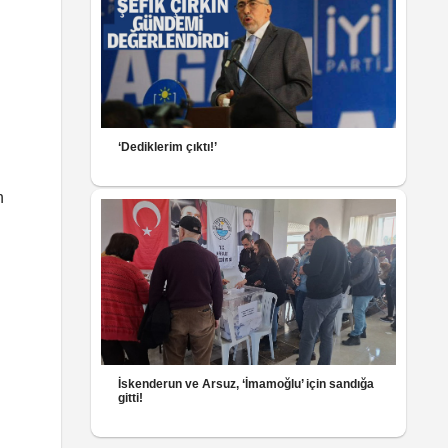
‘Dediklerim çıktı!’
n
İskenderun ve Arsuz, ‘İmamoğlu’ için sandığa
gitti!