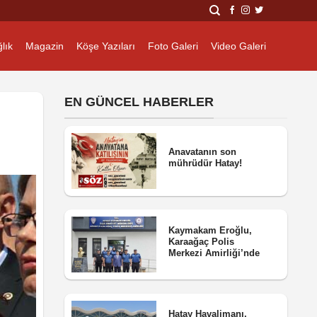
lık
Magazin
Köşe Yazıları
Foto Galeri
Video Galeri
EN GÜNCEL HABERLER
Anavatanın son
mührüdür Hatay!
Kaymakam Eroğlu,
Karaağaç Polis
Merkezi Amirliği’nde
Hatay Havalimanı,