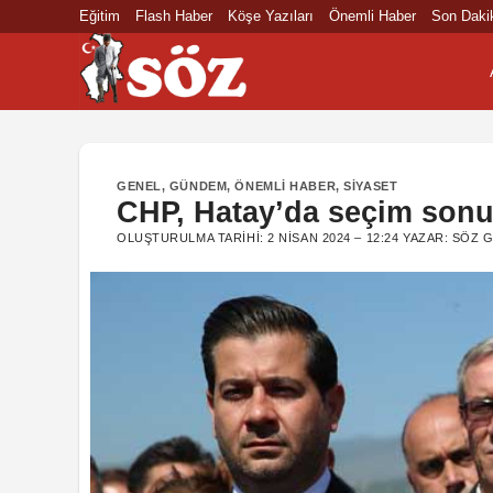
İçeriğe
Eğitim
Flash Haber
Köşe Yazıları
Önemli Haber
Son Daki
atla
GENEL
,
GÜNDEM
,
ÖNEMLI HABER
,
SIYASET
CHP, Hatay’da seçim sonuçl
OLUŞTURULMA TARIHI:
2 NISAN 2024 – 12:24
YAZAR:
SÖZ G