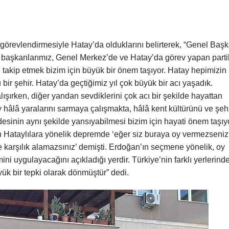
örevlendirmesiyle Hatay’da olduklarını belirterek, “Genel Baş
e başkanlarımız, Genel Merkez’de ve Hatay’da görev yapan partil
e takip etmek bizim için büyük bir önem taşıyor. Hatay hepimizin
 bir şehir. Hatay’da geçtiğimiz yıl çok büyük bir acı yaşadık.
ışırken, diğer yandan sevdiklerini çok acı bir şekilde hayattan
y hâlâ yaralarını sarmaya çalışmakta, hâlâ kent kültürünü ve şeh
desinin aynı şekilde yansıyabilmesi bizim için hayati önem taşıy
Hataylılara yönelik depremde ‘eğer siz buraya oy vermezseniz
karşılık alamazsınız’ demişti. Erdoğan’ın seçmene yönelik, oy
ini uygulayacağını açıkladığı yerdir. Türkiye’nin farklı yerlerind
ük bir tepki olarak dönmüştür” dedi.