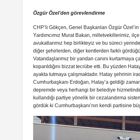
Özgür Özel’den görevlendirme
CHP’li Gökçen, Genel Başkanları Özgür Özel’in g
Yardımcımız Murat Bakan, milletvekillerimiz, ilç
avukatlarımız hep birlikteyiz ve bu süreci yerind
diğer şehirlerden, diğer kentlerden farklı gördüğü
Vatandaşlarımız bir yandan canını kurtarmaya çal
koparıldığını bizzat tecrübe etti. Bu yüzden Hata
ayakta tutmaya çalışmaktadır. Hatay şehrinin ira
Cumhurbaşkanı Erdoğan, Hatay’a geldiği zaman 
depremde veya herhangi bir belediye hizmetinde 
kullandığı partiye yönelik bir cezalandırma sistem
gördük ki Cumhurbaşkanı’nın kendi partisine büy