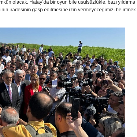
ün olacak. Hatay’da bir oyun bile usulsüzlükle, bazı yıldırma
kının iradesinin gasp edilmesine izin vermeyeceğimizi belirtmek