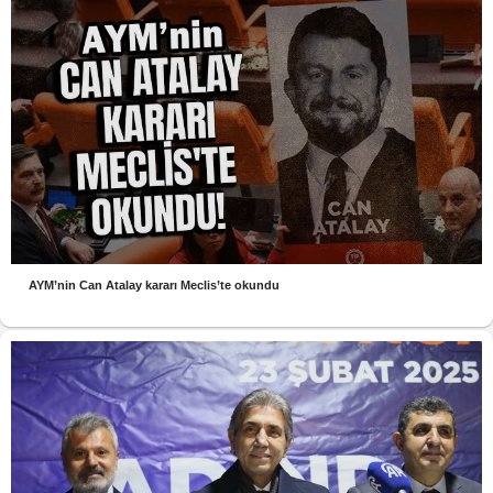
AYM’nin Can Atalay kararı Meclis’te okundu