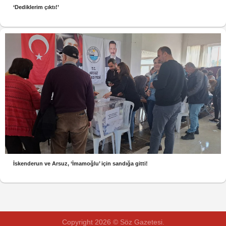
‘Dediklerim çıktı!’
İskenderun ve Arsuz, ‘İmamoğlu’ için sandığa gitti!
Copyright 2026 © Söz Gazetesi.