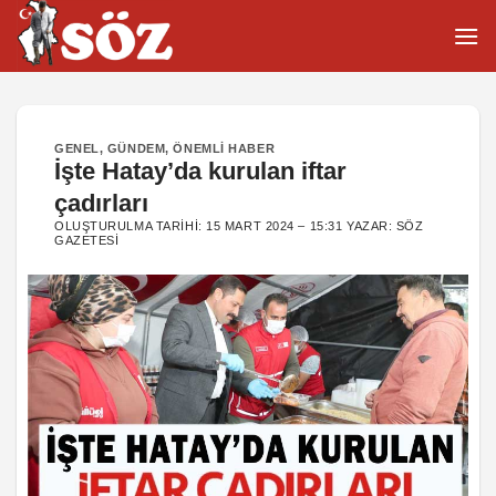
İçeriğe
atla
GENEL
,
GÜNDEM
,
ÖNEMLI HABER
İşte Hatay’da kurulan iftar
çadırları
OLUŞTURULMA TARIHI:
15 MART 2024 – 15:31
YAZAR:
SÖZ
GAZETESI