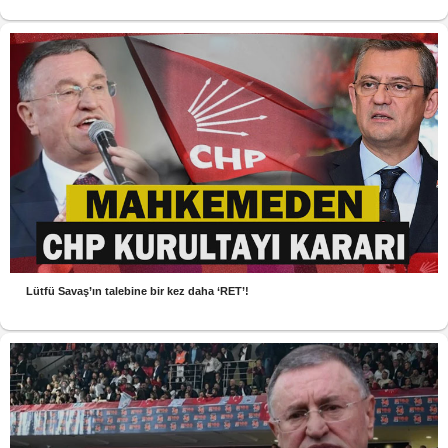
Lütfü Savaş’ın talebine bir kez daha ‘RET’!